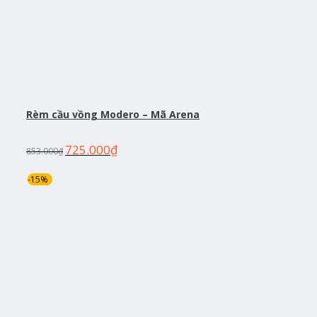
Rèm cầu vồng Modero – Mã Arena
725.000
₫
853.000
₫
-15%