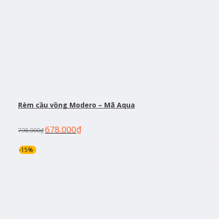
Rèm cầu vồng Modero – Mã Aqua
678.000
₫
798.000
₫
-15%