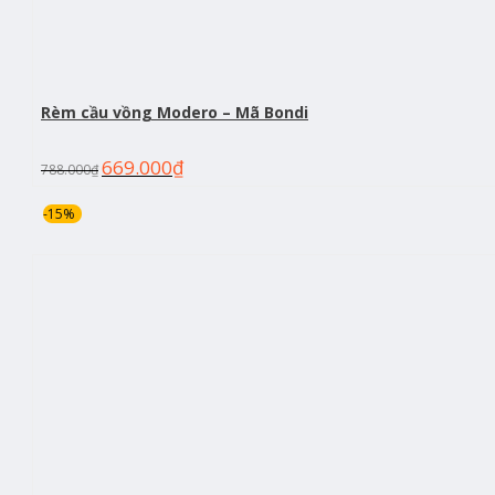
Rèm cầu vồng Modero – Mã Bondi
669.000
₫
788.000
₫
-15%