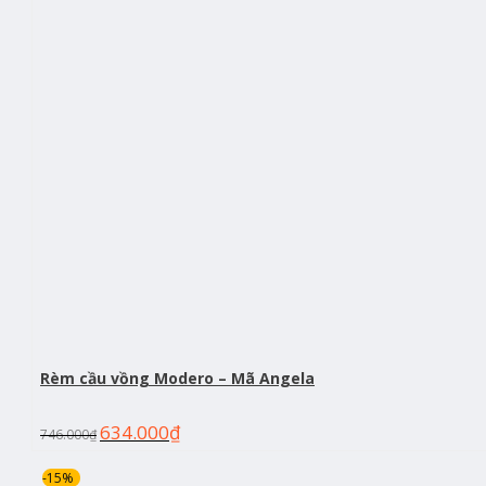
Rèm cầu vồng Modero – Mã Angela
634.000
₫
746.000
₫
-15%