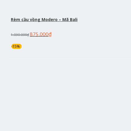
Rèm cầu vồng Modero – Mã Bali
875.000
₫
1.030.000
₫
-15%