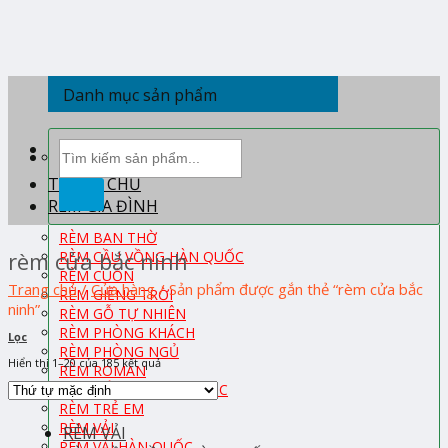
Skip
to
content
Danh mục sản phẩm
Tìm
kiếm:
TRANG CHỦ
RÈM GIA ĐÌNH
RÈM BAN THỜ
rèm cửa bắc ninh
RÈM CẦU VỒNG HÀN QUỐC
RÈM CUỐN
Trang chủ
/
Cửa hàng
/
Sản phẩm được gắn thẻ “rèm cửa bắc
RÈM GIẾNG TRỜI
ninh”
RÈM GỖ TỰ NHIÊN
RÈM PHÒNG KHÁCH
Lọc
RÈM PHÒNG NGỦ
Hiển thị 1–20 của 185 kết quả
RÈM ROMAN
RÈM TỔ ONG HÀN QUỐC
RÈM TRẺ EM
RÈM VẢI
RÈM VẢI
RÈM VẢI HÀN QUỐC