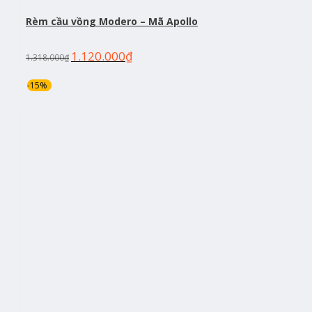
Rèm cầu vồng Modero – Mã Apollo
1.120.000
₫
1.318.000
₫
-15%