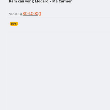
Rèm cầu vồng Modero – Mã Carmen
804.000
₫
946.000
₫
-15%