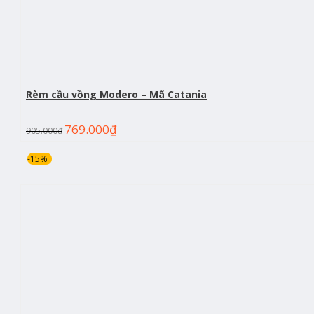
Rèm cầu vồng Modero – Mã Catania
769.000
₫
905.000
₫
-15%