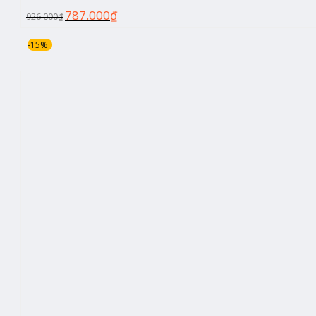
787.000
₫
926.000
₫
-15%