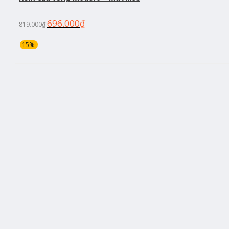
696.000
₫
819.000
₫
-15%