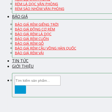
RÈM LÁ DỌC VĂN PHÒNG
RÈM SÁO NHÔM VĂN PHÒNG
BÁO GIÁ
BÁO GIÁ RÈM GIẾNG TRỜI
BÁO GIÁ ĐỘNG CƠ RÈM
BÁO GIÁ RÈM LÁ DỌC
BÁO GIÁ RÈM CUỐN
BÁO GIÁ RÈM GỖ
BÁO GIÁ RÈM CẦU VỒNG HÀN QUỐC
BÁO GIÁ RÈM VẢI
TIN TỨC
GIỚI THIỆU
Tìm
kiếm: