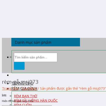
Skip
to
content
Danh mục sản phẩm
Tìm
kiếm:
rèm gỗ msj073
TRANG CHỦ
RÈM GIA ĐÌNH
Trang chủ
/
Cửa hàng
/
Sản phẩm được gắn thẻ “rèm gỗ msj073
Lọc
RÈM BAN THỜ
RÈM CẦU VỒNG HÀN QUỐC
Hiển thị kết quả duy nhất
RÈM CUỐN