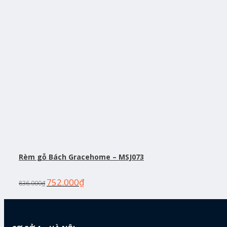
Rèm gỗ Bách Gracehome – MSJ073
752.000
₫
836.000
₫