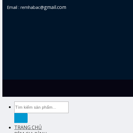
gmail.com
Email : remhabac@
Tìm
kiếm:
TRANG CHỦ