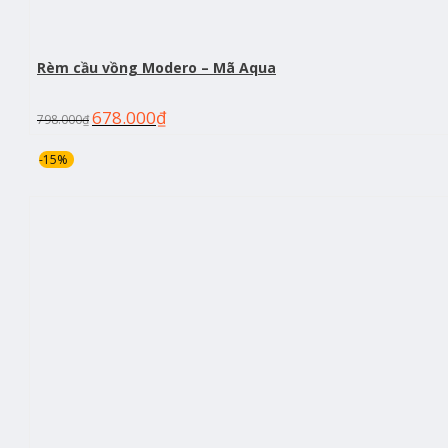
Rèm cầu vồng Modero – Mã Aqua
678.000
₫
798.000
₫
-15%