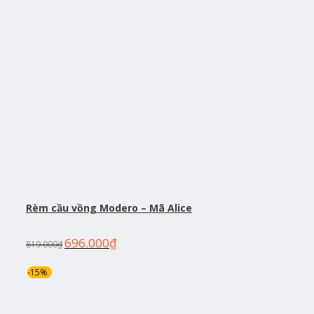
Rèm cầu vồng Modero – Mã Alice
696.000
₫
819.000
₫
-15%