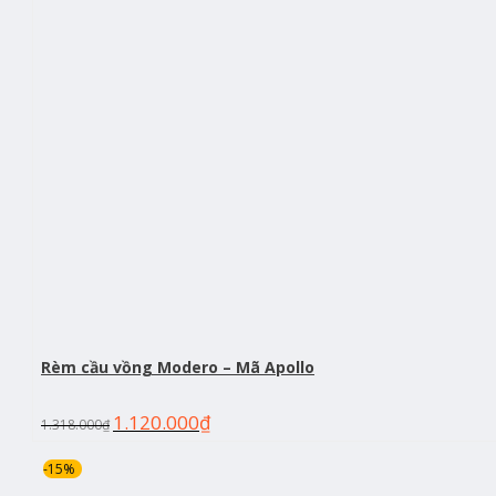
Rèm cầu vồng Modero – Mã Apollo
1.120.000
₫
1.318.000
₫
-15%