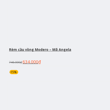
Rèm cầu vồng Modero – Mã Angela
634.000
₫
746.000
₫
-15%