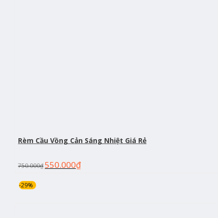
Rèm Cầu Vồng Cản Sáng Nhiệt Giá Rẻ
550.000
₫
750.000
₫
-29%