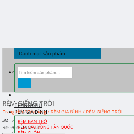
Skip
to
content
Danh mục sản phẩm
Tìm
kiếm:
RÈM GIẾNG TRỜI
TRANG CHỦ
RÈM GIA ĐÌNH
Trang chủ
/
Cửa hàng
/
RÈM GIA ĐÌNH
/
RÈM GIẾNG TRỜI
Lọc
RÈM BAN THỜ
RÈM CẦU VỒNG HÀN QUỐC
Hiển thị tất cả 3 kết quả
RÈM CUỐN