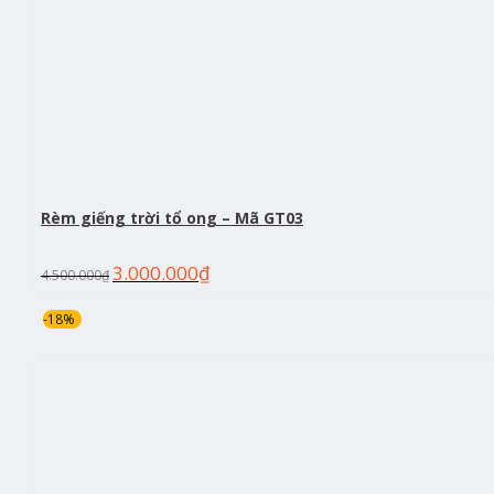
Rèm giếng trời tổ ong – Mã GT03
3.000.000
₫
4.500.000
₫
-18%