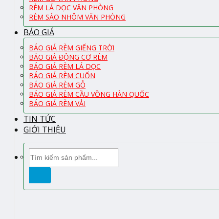
RÈM LÁ DỌC VĂN PHÒNG
RÈM SÁO NHÔM VĂN PHÒNG
BÁO GIÁ
BÁO GIÁ RÈM GIẾNG TRỜI
BÁO GIÁ ĐỘNG CƠ RÈM
BÁO GIÁ RÈM LÁ DỌC
BÁO GIÁ RÈM CUỐN
BÁO GIÁ RÈM GỖ
BÁO GIÁ RÈM CẦU VỒNG HÀN QUỐC
BÁO GIÁ RÈM VẢI
TIN TỨC
GIỚI THIỆU
Tìm
kiếm: