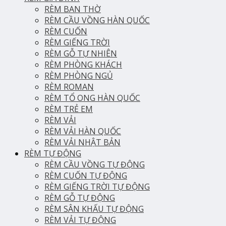
RÈM BAN THỜ
RÈM CẦU VỒNG HÀN QUỐC
RÈM CUỐN
RÈM GIẾNG TRỜI
RÈM GỖ TỰ NHIÊN
RÈM PHÒNG KHÁCH
RÈM PHÒNG NGỦ
RÈM ROMAN
RÈM TỔ ONG HÀN QUỐC
RÈM TRẺ EM
RÈM VẢI
RÈM VẢI HÀN QUỐC
RÈM VẢI NHẬT BẢN
RÈM TỰ ĐỘNG
RÈM CẦU VỒNG TỰ ĐỘNG
RÈM CUỐN TỰ ĐỘNG
RÈM GIẾNG TRỜI TỰ ĐỘNG
RÈM GỖ TỰ ĐỘNG
RÈM SÂN KHẤU TỰ ĐỘNG
RÈM VẢI TỰ ĐỘNG