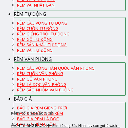
RÈM VẢI NHẬT BẢN
RÈM TỰ ĐỘNG
RÈM CẦU VỒNG TỰ ĐỘNG
RÈM CUỐN TỰ ĐỘNG
RÈM GIẾNG TRỜI TỰ ĐỘNG
RÈM GỖ TỰ ĐỘNG
RÈM SÂN KHẤU TỰ ĐỘNG
RÈM VẢI TỰ ĐỘNG
RÈM VĂN PHÒNG
RÈM CẦU VỒNG HÀN QUỐC VĂN PHÒNG
RÈM CUỐN VĂN PHÒNG
RÈM GỖ VĂN PHÒNG
RÈM LÁ DỌC VĂN PHÒNG
RÈM SÁO NHÔM VĂN PHÒNG
BÁO GIÁ
BÁO GIÁ RÈM GIẾNG TRỜI
Rèm tổ ong Bắc Ninh
BÁO GIÁ ĐỘNG CƠ RÈM
BÁO GIÁ RÈM LÁ DỌC
BÁO GIÁ RÈM CUỐN
VÁCH TỔ ONG BẮC NINH Rèm tổ ong Bắc Ninh hay còn gọi là vách ...