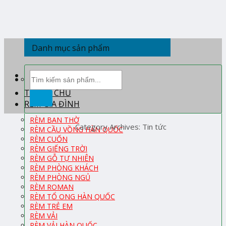
Skip
to
content
Danh mục sản phẩm
Tìm
kiếm:
TRANG CHỦ
RÈM GIA ĐÌNH
RÈM BAN THỜ
Category Archives:
Tin tức
RÈM CẦU VỒNG HÀN QUỐC
RÈM CUỐN
RÈM GIẾNG TRỜI
RÈM GỖ TỰ NHIÊN
RÈM PHÒNG KHÁCH
RÈM PHÒNG NGỦ
RÈM ROMAN
RÈM TỔ ONG HÀN QUỐC
RÈM TRẺ EM
RÈM VẢI
RÈM VẢI HÀN QUỐC