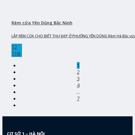
Rèm cửa Yên Dũng Bắc Ninh
LẮP RÈM CỬA CHO BIỆT THỰ ĐẸP Ở PHƯỜNG YÊN DŨNG Rèm Hà Bắc vừa 
12
Th8
1
2
3
4
…
7
CƠ SỞ 1 – HÀ NỘI