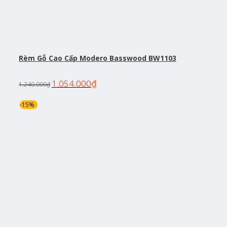
Rèm Gỗ Cao Cấp Modero Basswood BW1103
1.054.000
₫
1.240.000
₫
-15%