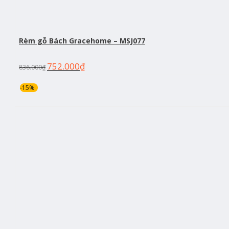
Rèm gỗ Bách Gracehome – MSJ077
752.000
₫
836.000
₫
-15%