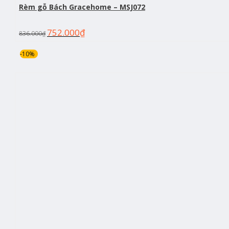
Rèm gỗ Bách Gracehome – MSJ072
752.000
₫
836.000
₫
-10%