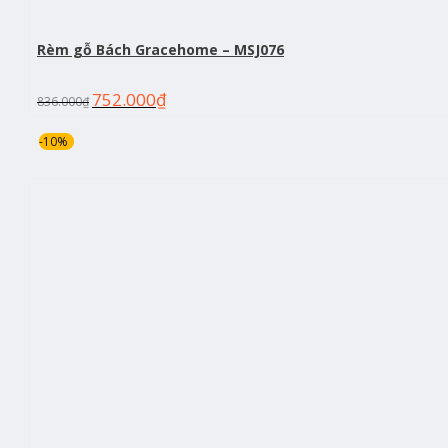
Rèm gỗ Bách Gracehome – MSJ076
752.000
₫
836.000
₫
-10%