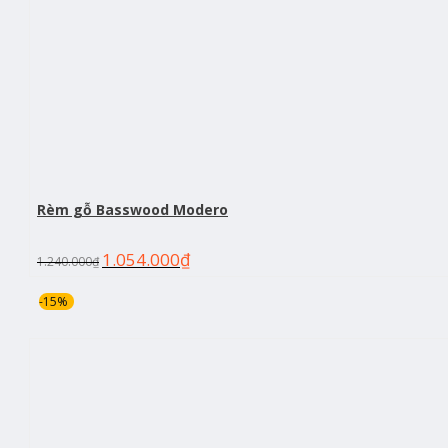
Rèm gỗ Basswood Modero
1.054.000
₫
1.240.000
₫
-15%