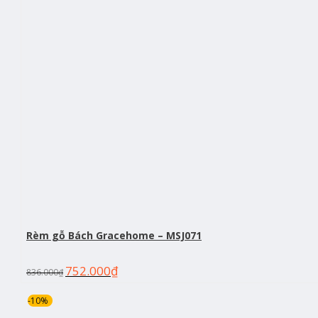
Rèm gỗ Bách Gracehome – MSJ071
752.000
₫
836.000
₫
-10%