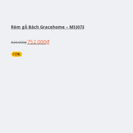
Rèm gỗ Bách Gracehome – MSJ073
752.000
₫
836.000
₫
-10%