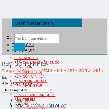
Skip
to
content
Danh mục sản phẩm
Tìm
kiếm:
TRANG CHỦ
RÈM GIA ĐÌNH
RÈM BAN THỜ
RÈM GỖ TỰ NHIÊN
RÈM CẦU VỒNG HÀN QUỐC
RÈM CUỐN
Trang chủ
/
Cửa hàng
/
RÈM GIA ĐÌNH
/
RÈM GỖ TỰ NHIÊN
RÈM GIẾNG TRỜI
RÈM GỖ TỰ NHIÊN
Lọc
RÈM PHÒNG KHÁCH
Hiển thị 1–20 của 93 kết quả
RÈM PHÒNG NGỦ
RÈM ROMAN
RÈM TỔ ONG HÀN QUỐC
RÈM TRẺ EM
RÈM VẢI
RÈM VẢI
RÈM CẦU VỒNG HÀN QUỐC
RÈM VẢI HÀN QUỐC