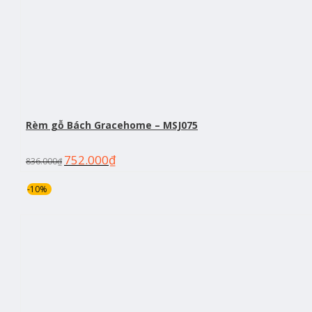
Rèm gỗ Bách Gracehome – MSJ075
752.000
₫
836.000
₫
-10%