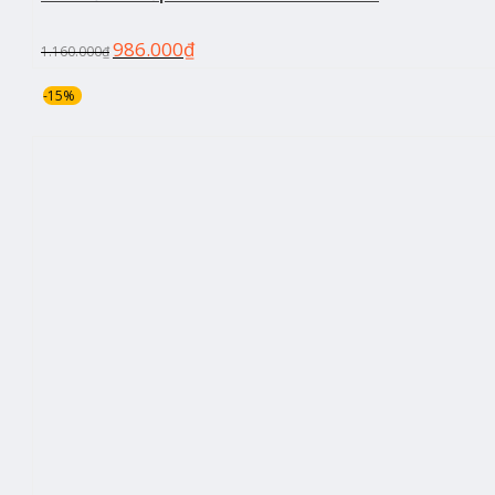
986.000
₫
1.160.000
₫
-15%