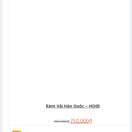
Rèm Vải Hàn Quốc – HQ05
750.000
₫
950.000
₫