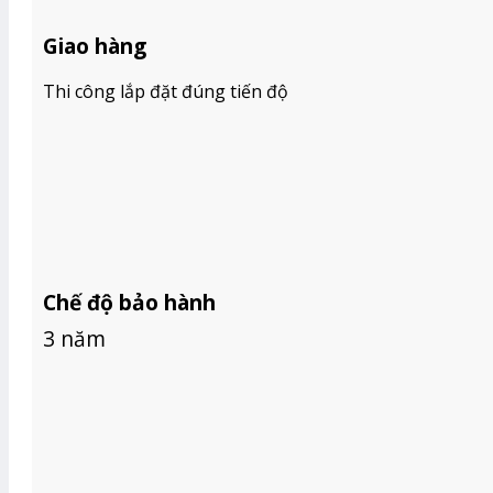
BÁO GIÁ RÈM GỖ
BÁO GIÁ RÈM CẦU VỒNG HÀN QUỐC
Giao hàng
BÁO GIÁ RÈM VẢI
TIN TỨC
Thi công lắp đặt đúng tiến độ
GIỚI THIỆU
Tìm
kiếm:
Chế độ bảo hành
3 năm