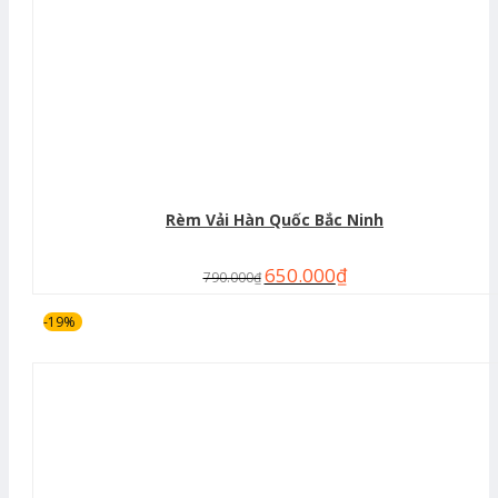
Rèm Vải Hàn Quốc Bắc Ninh
650.000
₫
790.000
₫
-19%