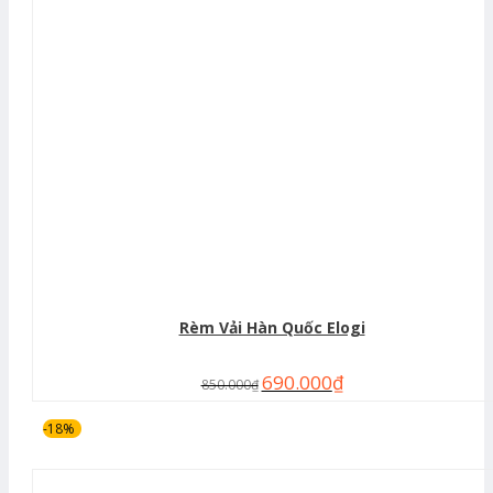
Rèm Vải Hàn Quốc Elogi
690.000
₫
850.000
₫
-18%