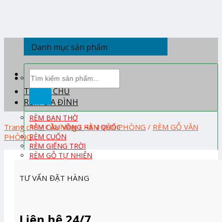
Skip
to
content
Danh mục sản phẩm
Tìm
kiếm:
TRANG CHỦ
RÈM GIA ĐÌNH
RÈM BAN THỜ
Trang chủ
/
Cửa hàng
/
RÈM VĂN PHÒNG
/
RÈM GỖ VĂN
RÈM CẦU VỒNG HÀN QUỐC
PHÒNG
RÈM CUỐN
RÈM GIẾNG TRỜI
RÈM GỖ TỰ NHIÊN
RÈM PHÒNG KHÁCH
RÈM PHÒNG NGỦ
TƯ VẤN ĐẶT HÀNG
RÈM ROMAN
RÈM TỔ ONG HÀN QUỐC
RÈM TRẺ EM
RÈM VẢI
Liên hệ 24/7
RÈM VẢI HÀN QUỐC