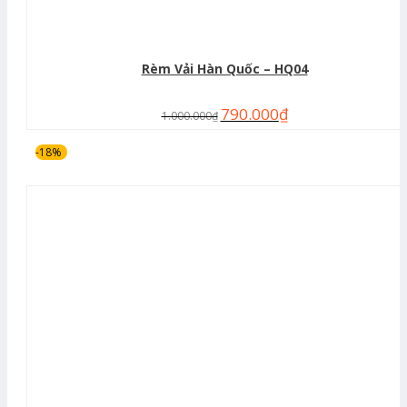
Rèm Vải Hàn Quốc – HQ04
790.000
₫
1.000.000
₫
-18%