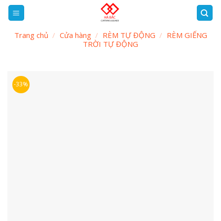
Skip
to
content
Trang chủ
/
Cửa hàng
/
RÈM TỰ ĐỘNG
/
RÈM GIẾNG
TRỜI TỰ ĐỘNG
-33%