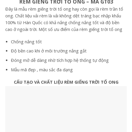
RÈM GIẾNG TRỜI TỔ ONG – MÃ GT03
Đây là mẫu rèm giếng trời tổ ong hay còn gọi là rèm trần tổ
ong. Chất liệu vải rèm là vải không dệt tráng bạc nhập khẩu
100% từ Hàn Quốc có khả nắng chống nắng tốt và độ bền
cao ở ngoài trời. Một số ưu điểm của rèm giếng trời tổ ong
Chống nắng tốt
Độ bền cao khi ở môi trường nắng gắt
Đóng mở dễ dàng nhờ tích hợp hệ thống tự động
Mẫu mã đẹp , màu sắc đa dạng
CẤU TẠO VÀ CHẤT LIỆU RÈM GIẾNG TRỜI TỔ ONG