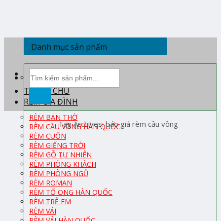
Skip
to
content
Danh mục sản phẩm
Tìm
kiếm:
TRANG CHỦ
RÈM GIA ĐÌNH
RÈM BAN THỜ
Tag Archives:
báo giá rèm cầu vồng
RÈM CẦU VỒNG HÀN QUỐC
RÈM CUỐN
RÈM GIẾNG TRỜI
RÈM GỖ TỰ NHIÊN
RÈM PHÒNG KHÁCH
RÈM PHÒNG NGỦ
RÈM ROMAN
RÈM TỔ ONG HÀN QUỐC
RÈM TRẺ EM
RÈM VẢI
RÈM VẢI HÀN QUỐC