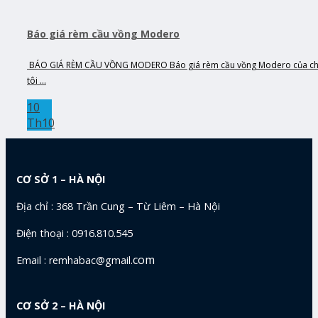
Báo giá rèm cầu vồng Modero
BÁO GIÁ RÈM CẦU VỒNG MODERO Báo giá rèm cầu vồng Modero của c
tôi ...
10
Th10
CƠ SỞ 1 – HÀ NỘI
Địa chỉ : 368 Trần Cung – Từ Liêm – Hà Nội
Điện thoại : 0916.810.545
com
Email : remhabac@gmail.
CƠ SỞ 2 – HÀ NỘI