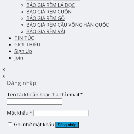
BÁO GIÁ RÈM LÁ DỌC
BÁO GIÁ RÈM CUỐN
BÁO GIÁ RÈM GỖ
BÁO GIÁ RÈM CẦU VỒNG HÀN QUỐC
BÁO GIÁ RÈM VẢI
TIN TỨC
GIỚI THIỆU
Sign Up
Join
x
x
Đăng nhập
Tên tài khoản hoặc địa chỉ email
*
Mật khẩu
*
Ghi nhớ mật khẩu
Đăng nhập