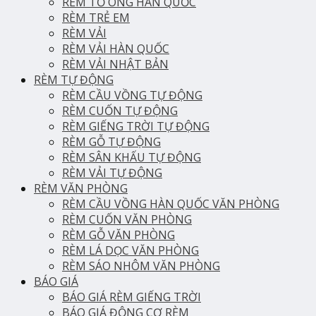
RÈM TỔ ONG HÀN QUỐC
RÈM TRẺ EM
RÈM VẢI
RÈM VẢI HÀN QUỐC
RÈM VẢI NHẬT BẢN
RÈM TỰ ĐỘNG
RÈM CẦU VỒNG TỰ ĐỘNG
RÈM CUỐN TỰ ĐỘNG
RÈM GIẾNG TRỜI TỰ ĐỘNG
RÈM GỖ TỰ ĐỘNG
RÈM SÂN KHẤU TỰ ĐỘNG
RÈM VẢI TỰ ĐỘNG
RÈM VĂN PHÒNG
RÈM CẦU VỒNG HÀN QUỐC VĂN PHÒNG
RÈM CUỐN VĂN PHÒNG
RÈM GỖ VĂN PHÒNG
RÈM LÁ DỌC VĂN PHÒNG
RÈM SÁO NHÔM VĂN PHÒNG
BÁO GIÁ
BÁO GIÁ RÈM GIẾNG TRỜI
BÁO GIÁ ĐỘNG CƠ RÈM