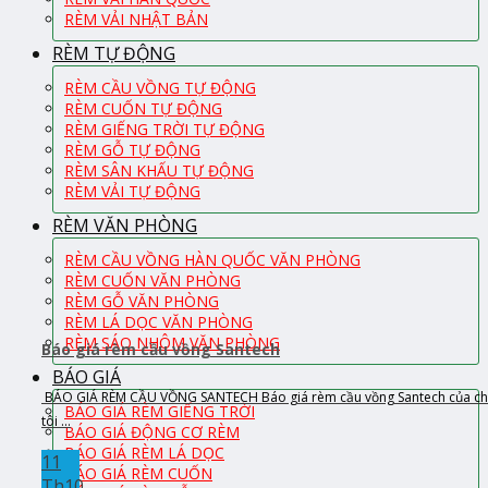
RÈM VẢI NHẬT BẢN
RÈM TỰ ĐỘNG
RÈM CẦU VỒNG TỰ ĐỘNG
RÈM CUỐN TỰ ĐỘNG
RÈM GIẾNG TRỜI TỰ ĐỘNG
RÈM GỖ TỰ ĐỘNG
RÈM SÂN KHẤU TỰ ĐỘNG
RÈM VẢI TỰ ĐỘNG
RÈM VĂN PHÒNG
RÈM CẦU VỒNG HÀN QUỐC VĂN PHÒNG
RÈM CUỐN VĂN PHÒNG
RÈM GỖ VĂN PHÒNG
RÈM LÁ DỌC VĂN PHÒNG
RÈM SÁO NHÔM VĂN PHÒNG
Báo giá rèm cầu vồng Santech
BÁO GIÁ
BÁO GIÁ RÈM CẦU VỒNG SANTECH Báo giá rèm cầu vồng Santech của c
BÁO GIÁ RÈM GIẾNG TRỜI
tôi ...
BÁO GIÁ ĐỘNG CƠ RÈM
BÁO GIÁ RÈM LÁ DỌC
11
BÁO GIÁ RÈM CUỐN
Th10