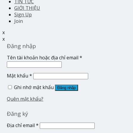
TIN TỨC
GIỚI THIỆU
Sign Up
Join
x
x
Đăng nhập
Tên tài khoản hoặc địa chỉ email
*
Mật khẩu
*
Ghi nhớ mật khẩu
Đăng nhập
Quên mật khẩu?
Đăng ký
Địa chỉ email
*