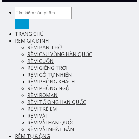
Tìm
kiếm:
TRANG CHỦ
RÈM GIA ĐÌNH
RÈM BAN THỜ
RÈM CẦU VỒNG HÀN QUỐC
RÈM CUỐN
RÈM GIẾNG TRỜI
RÈM GỖ TỰ NHIÊN
RÈM PHÒNG KHÁCH
RÈM PHÒNG NGỦ
RÈM ROMAN
RÈM TỔ ONG HÀN QUỐC
RÈM TRẺ EM
RÈM VẢI
RÈM VẢI HÀN QUỐC
RÈM VẢI NHẬT BẢN
RÈM TỰ ĐỘNG