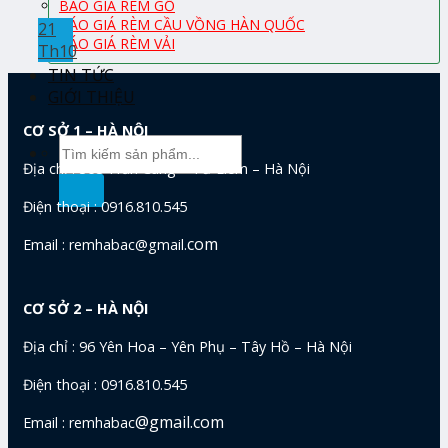
BÁO GIÁ RÈM GỖ
BÁO GIÁ RÈM CẦU VỒNG HÀN QUỐC
21
BÁO GIÁ RÈM VẢI
Th10
TIN TỨC
GIỚI THIỆU
CƠ SỞ 1 – HÀ NỘI
Tìm
kiếm:
Địa chỉ : 368 Trần Cung – Từ Liêm – Hà Nội
Điện thoại : 0916.810.545
com
Email : remhabac@gmail.
CƠ SỞ 2 – HÀ NỘI
Địa chỉ : 96 Yên Hoa – Yên Phụ – Tây Hồ – Hà Nội
Điện thoại : 0916.810.545
@gmail.com
Email : remhabac