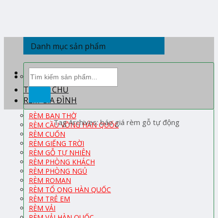
Skip
to
content
Danh mục sản phẩm
Tìm
kiếm:
TRANG CHỦ
RÈM GIA ĐÌNH
RÈM BAN THỜ
Tag Archives:
báo giá rèm gỗ tự động
RÈM CẦU VỒNG HÀN QUỐC
RÈM CUỐN
RÈM GIẾNG TRỜI
RÈM GỖ TỰ NHIÊN
RÈM PHÒNG KHÁCH
RÈM PHÒNG NGỦ
RÈM ROMAN
RÈM TỔ ONG HÀN QUỐC
RÈM TRẺ EM
RÈM VẢI
RÈM VẢI HÀN QUỐC