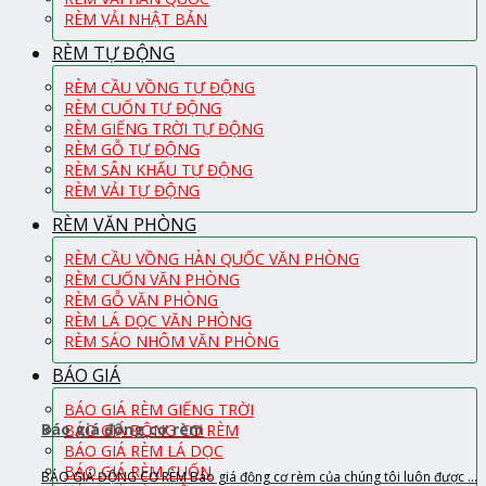
RÈM VẢI NHẬT BẢN
RÈM TỰ ĐỘNG
RÈM CẦU VỒNG TỰ ĐỘNG
RÈM CUỐN TỰ ĐỘNG
RÈM GIẾNG TRỜI TỰ ĐỘNG
RÈM GỖ TỰ ĐỘNG
RÈM SÂN KHẤU TỰ ĐỘNG
RÈM VẢI TỰ ĐỘNG
RÈM VĂN PHÒNG
RÈM CẦU VỒNG HÀN QUỐC VĂN PHÒNG
RÈM CUỐN VĂN PHÒNG
RÈM GỖ VĂN PHÒNG
RÈM LÁ DỌC VĂN PHÒNG
RÈM SÁO NHÔM VĂN PHÒNG
BÁO GIÁ
BÁO GIÁ RÈM GIẾNG TRỜI
Báo giá động cơ rèm
BÁO GIÁ ĐỘNG CƠ RÈM
BÁO GIÁ RÈM LÁ DỌC
BÁO GIÁ RÈM CUỐN
BÁO GIÁ ĐỘNG CƠ RÈM Báo giá động cơ rèm của chúng tôi luôn được ...