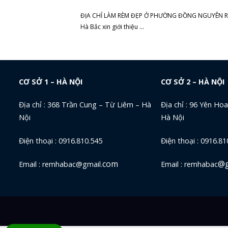
ĐỊA CHỈ LÀM RÈM ĐẸP Ở PHƯỜNG ĐỒNG NGUYÊN 
Hà Bắc xin giới thiệu ...
CƠ SỞ 1 – HÀ NỘI
CƠ SỞ 2 – HÀ NỘI
Địa chỉ : 368 Trần Cung – Từ Liêm – Hà
Địa chỉ : 96 Yên Ho
Nội
Hà Nội
Điện thoại : 0916.810.545
Điện thoại : 0916.81
com
@g
Email : remhabac@gmail.
Email : remhabac