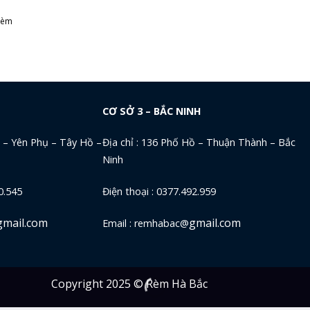
Rèm
CƠ SỞ 3 – BẮC NINH
a – Yên Phụ – Tây Hồ –
Địa chỉ : 136 Phố Hồ – Thuận Thành – Bắc
Ninh
0.545
Điện thoại : 0377.492.959
mail.com
gmail.com
Email : remhabac@
Copyright 2025 © Rèm Hà Bắc