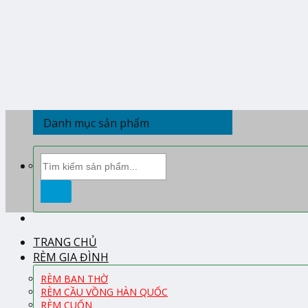
Skip
to
content
Danh mục sản phẩm
Tìm
kiếm:
TRANG CHỦ
RÈM GIA ĐÌNH
RÈM BAN THỜ
RÈM CẦU VỒNG HÀN QUỐC
RÈM CUỐN