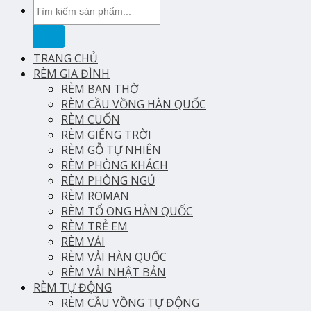
Tìm
kiếm:
TRANG CHỦ
RÈM GIA ĐÌNH
RÈM BAN THỜ
RÈM CẦU VỒNG HÀN QUỐC
RÈM CUỐN
RÈM GIẾNG TRỜI
RÈM GỖ TỰ NHIÊN
RÈM PHÒNG KHÁCH
RÈM PHÒNG NGỦ
RÈM ROMAN
RÈM TỔ ONG HÀN QUỐC
RÈM TRẺ EM
RÈM VẢI
RÈM VẢI HÀN QUỐC
RÈM VẢI NHẬT BẢN
RÈM TỰ ĐỘNG
RÈM CẦU VỒNG TỰ ĐỘNG