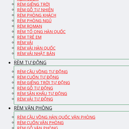
RÈM GIẾNG TRỜI
RÈM GỖ TỰ NHIÊN
RÈM PHÒNG KHÁCH
RÈM PHÒNG NGỦ
RÈM ROMAN
RÈM TỔ ONG HÀN QUỐC
RÈM TRẺ EM
RÈM VẢI
RÈM VẢI HÀN QUỐC
RÈM VẢI NHẬT BẢN
RÈM TỰ ĐỘNG
RÈM CẦU VỒNG TỰ ĐỘNG
RÈM CUỐN TỰ ĐỘNG
RÈM GIẾNG TRỜI TỰ ĐỘNG
RÈM GỖ TỰ ĐỘNG
RÈM SÂN KHẤU TỰ ĐỘNG
RÈM VẢI TỰ ĐỘNG
RÈM VĂN PHÒNG
RÈM CẦU VỒNG HÀN QUỐC VĂN PHÒNG
RÈM CUỐN VĂN PHÒNG
RÈM GỖ VĂN PHÒNG