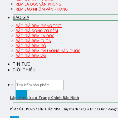
RÈM LÁ DỌC VĂN PHÒNG
RÈM SÁO NHÔM VĂN PHÒNG
BÁO GIÁ
BÁO GIÁ RÈM GIẾNG TRỜI
BÁO GIÁ ĐỘNG CƠ RÈM
BÁO GIÁ RÈM LÁ DỌC
BÁO GIÁ RÈM CUỐN
BÁO GIÁ RÈM GỖ
BÁO GIÁ RÈM CẦU VỒNG HÀN QUỐC
BÁO GIÁ RÈM VẢI
TIN TỨC
GIỚI THIỆU
Tìm
kiếm:
Lắp rèm cửa ở Trung Chính Bắc Ninh
RÈM CỬA TRUNG CHÍNH BẮC NINH Quý khách hàng ở Trung Chính đang tìm