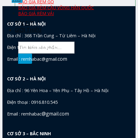
BÁO GIÁ RÈM GỖ
BÁO GIÁ RÈM CẦU VỒNG HÀN QUỐC
BÁO GIÁ RÈM VẢI
TIN TỨC
CƠ SỞ 1 – HÀ NỘI
GIỚI THIỆU
Địa chỉ : 368 Trần Cung – Từ Liêm – Hà Nội
Tìm
Điện thoại : 0916.810.545
kiếm:
com
Email : remhabac@gmail.
CƠ SỞ 2 – HÀ NỘI
Địa chỉ : 96 Yên Hoa – Yên Phụ – Tây Hồ – Hà Nội
Điện thoại : 0916.810.545
@gmail.com
Email : remhabac
CƠ SỞ 3 – BẮC NINH