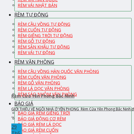
RÈM VẢI NHẬT BẢN
RÈM TỰ ĐỘNG
RÈM CẦU VỒNG TỰ ĐỘNG
RÈM CUỐN TỰ ĐỘNG
RÈM GIẾNG TRỜI TỰ ĐỘNG
RÈM GỖ TỰ ĐỘNG
RÈM SÂN KHẤU TỰ ĐỘNG
RÈM VẢI TỰ ĐỘNG
RÈM VĂN PHÒNG
RÈM CẦU VỒNG HÀN QUỐC VĂN PHÒNG
RÈM CUỐN VĂN PHÒNG
RÈM GỖ VĂN PHÒNG
RÈM LÁ DỌC VĂN PHÒNG
RÈM SÁO NHÔM VĂN PHÒNG
Rèm Cửa Yên Phong Bắc Ninh
BÁO GIÁ
GIỚI THIỆU VỀ NGÔI NHÀ Ở YÊN PHONG Rèm Cửa Yên Phong Bắc Ninh đ
BÁO GIÁ RÈM GIẾNG TRỜI
...
BÁO GIÁ ĐỘNG CƠ RÈM
BÁO GIÁ RÈM LÁ DỌC
29
BÁO GIÁ RÈM CUỐN
Th5