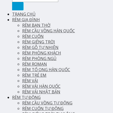
kiếm:
TRANG CHỦ
RÈM GIA ĐÌNH
RÈM BAN THỜ
RÈM CẦU VỒNG HÀN QUỐC
RÈM CUỐN
RÈM GIẾNG TRỜI
RÈM GỖ TỰ NHIÊN
RÈM PHÒNG KHÁCH
RÈM PHÒNG NGỦ
RÈM ROMAN
RÈM TỔ ONG HÀN QUỐC
RÈM TRẺ EM
RÈM VẢI
RÈM VẢI HÀN QUỐC
RÈM VẢI NHẬT BẢN
RÈM TỰ ĐỘNG
RÈM CẦU VỒNG TỰ ĐỘNG
RÈM CUỐN TỰ ĐỘNG