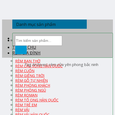
Skip
to
content
Danh mục sản phẩm
Tìm
kiếm:
TRANG CHỦ
RÈM GIA ĐÌNH
RÈM BAN THỜ
Tag Archives:
rèm cửa yên phong bắc ninh
RÈM CẦU VỒNG HÀN QUỐC
RÈM CUỐN
RÈM GIẾNG TRỜI
RÈM GỖ TỰ NHIÊN
RÈM PHÒNG KHÁCH
RÈM PHÒNG NGỦ
RÈM ROMAN
RÈM TỔ ONG HÀN QUỐC
RÈM TRẺ EM
RÈM VẢI
RÈM VẢI HÀN QUỐC