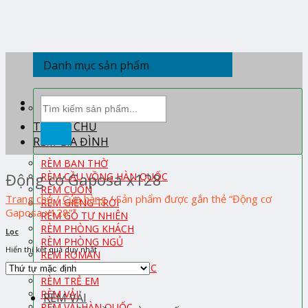
Skip
to
content
Danh mục sản phẩm
Tìm
kiếm:
TRANG CHỦ
RÈM GIA ĐÌNH
RÈM BAN THỜ
Động cơ Gaposa x128
RÈM CẦU VỒNG HÀN QUỐC
RÈM CUỐN
Trang chủ
/
Cửa hàng
/
Sản phẩm được gắn thẻ “Động cơ
RÈM GIẾNG TRỜI
Gaposa x128”
RÈM GỖ TỰ NHIÊN
RÈM PHÒNG KHÁCH
Lọc
RÈM PHÒNG NGỦ
Hiển thị kết quả duy nhất
RÈM ROMAN
RÈM TỔ ONG HÀN QUỐC
RÈM TRẺ EM
RÈM VẢI
RÈM VẢI
RÈM VẢI HÀN QUỐC