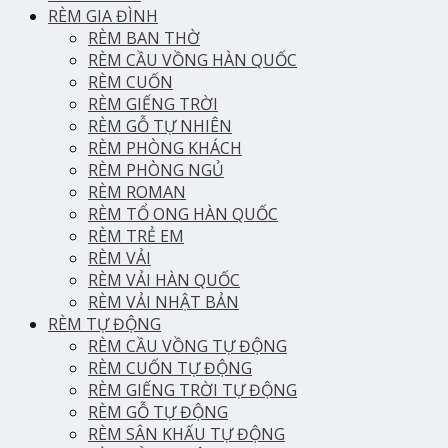
RÈM GIA ĐÌNH
RÈM BAN THỜ
RÈM CẦU VỒNG HÀN QUỐC
RÈM CUỐN
RÈM GIẾNG TRỜI
RÈM GỖ TỰ NHIÊN
RÈM PHÒNG KHÁCH
RÈM PHÒNG NGỦ
RÈM ROMAN
RÈM TỔ ONG HÀN QUỐC
RÈM TRẺ EM
RÈM VẢI
RÈM VẢI HÀN QUỐC
RÈM VẢI NHẬT BẢN
RÈM TỰ ĐỘNG
RÈM CẦU VỒNG TỰ ĐỘNG
RÈM CUỐN TỰ ĐỘNG
RÈM GIẾNG TRỜI TỰ ĐỘNG
RÈM GỖ TỰ ĐỘNG
RÈM SÂN KHẤU TỰ ĐỘNG