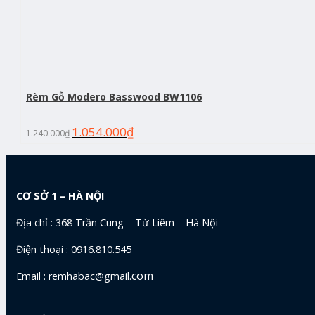
Rèm Gỗ Modero Basswood BW1106
1.054.000
₫
1.240.000
₫
CƠ SỞ 1 – HÀ NỘI
Địa chỉ : 368 Trần Cung – Từ Liêm – Hà Nội
Điện thoại : 0916.810.545
com
Email : remhabac@gmail.