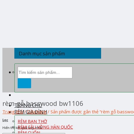
Skip
to
content
Danh mục sản phẩm
Tìm
kiếm:
rèm gỗ basswood bw1106
TRANG CHỦ
RÈM GIA ĐÌNH
Trang chủ
/
Cửa hàng
/
Sản phẩm được gắn thẻ “rèm gỗ bassw
Lọc
RÈM BAN THỜ
RÈM CẦU VỒNG HÀN QUỐC
Hiển thị kết quả duy nhất
RÈM CUỐN