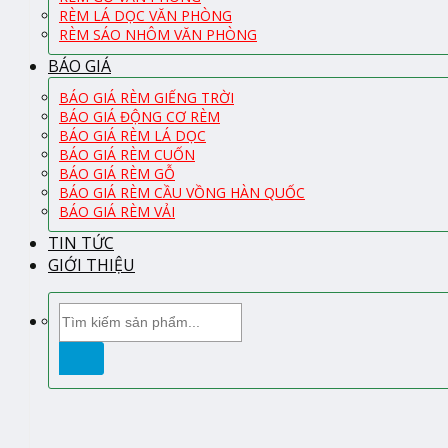
RÈM LÁ DỌC VĂN PHÒNG
RÈM SÁO NHÔM VĂN PHÒNG
BÁO GIÁ
BÁO GIÁ RÈM GIẾNG TRỜI
BÁO GIÁ ĐỘNG CƠ RÈM
BÁO GIÁ RÈM LÁ DỌC
BÁO GIÁ RÈM CUỐN
BÁO GIÁ RÈM GỖ
BÁO GIÁ RÈM CẦU VỒNG HÀN QUỐC
BÁO GIÁ RÈM VẢI
TIN TỨC
GIỚI THIỆU
Tìm
kiếm: