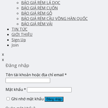
BÁO GIÁ RÈM LÁ DỌC
BÁO GIÁ RÈM CUỐN
BÁO GIÁ RÈM GỖ
BÁO GIÁ RÈM CẦU VỒNG HÀN QUỐC
BÁO GIÁ RÈM VẢI
TIN TỨC
GIỚI THIỆU
Sign Up
Join
x
x
Đăng nhập
Tên tài khoản hoặc địa chỉ email
*
Mật khẩu
*
Ghi nhớ mật khẩu
Đăng nhập