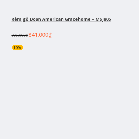
Rèm gỗ Đoạn American Gracehome – MSJ805
841.000
₫
935.000
₫
-10%