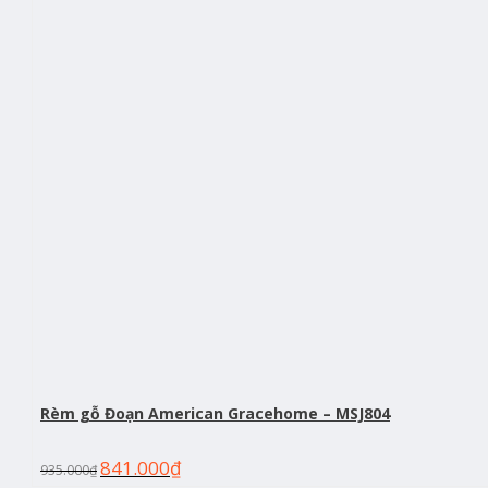
Rèm gỗ Đoạn American Gracehome – MSJ804
841.000
₫
935.000
₫