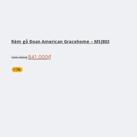
Rèm gỗ Đoạn American Gracehome – MSJ803
841.000
₫
935.000
₫
-10%