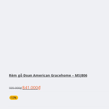
Rèm gỗ Đoạn American Gracehome – MSJ806
841.000
₫
935.000
₫
-10%