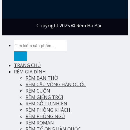
Copyright 2025 © Rèm Hà Bắc
Tìm
kiếm:
TRANG CHỦ
RÈM GIA ĐÌNH
RÈM BAN THỜ
RÈM CẦU VỒNG HÀN QUỐC
RÈM CUỐN
RÈM GIẾNG TRỜI
RÈM GỖ TỰ NHIÊN
RÈM PHÒNG KHÁCH
RÈM PHÒNG NGỦ
RÈM ROMAN
RÈM TỔ ONG HÀN QUỐC