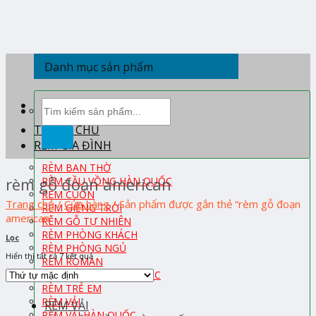
Skip
to
content
Danh mục sản phẩm
Tìm
kiếm:
TRANG CHỦ
RÈM GIA ĐÌNH
RÈM BAN THỜ
rèm gỗ đoạn american
RÈM CẦU VỒNG HÀN QUỐC
RÈM CUỐN
Trang chủ
/
Cửa hàng
/
Sản phẩm được gắn thẻ “rèm gỗ đoạn
RÈM GIẾNG TRỜI
american”
RÈM GỖ TỰ NHIÊN
RÈM PHÒNG KHÁCH
Lọc
RÈM PHÒNG NGỦ
Hiển thị tất cả 7 kết quả
RÈM ROMAN
RÈM TỔ ONG HÀN QUỐC
RÈM TRẺ EM
RÈM VẢI
RÈM VẢI
RÈM VẢI HÀN QUỐC