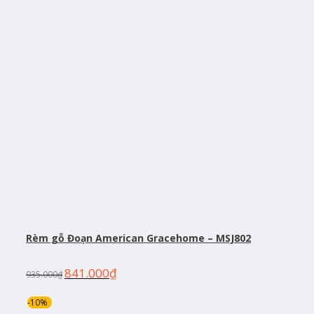
Rèm gỗ Đoạn American Gracehome – MSJ802
841.000
₫
935.000
₫
-10%