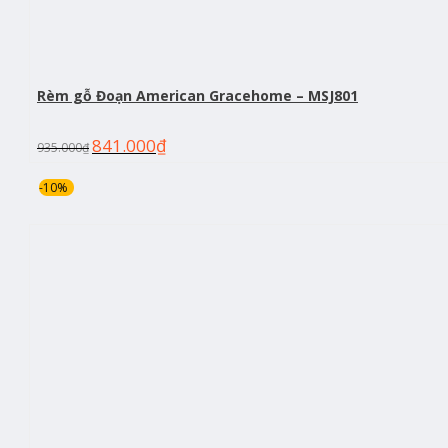
Rèm gỗ Đoạn American Gracehome – MSJ801
841.000
₫
935.000
₫
-10%