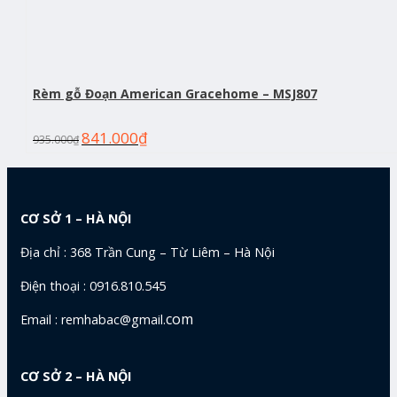
Rèm gỗ Đoạn American Gracehome – MSJ807
841.000
₫
935.000
₫
CƠ SỞ 1 – HÀ NỘI
Địa chỉ : 368 Trần Cung – Từ Liêm – Hà Nội
Điện thoại : 0916.810.545
com
Email : remhabac@gmail.
CƠ SỞ 2 – HÀ NỘI