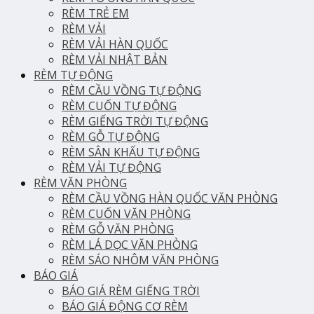
RÈM TRẺ EM
RÈM VẢI
RÈM VẢI HÀN QUỐC
RÈM VẢI NHẬT BẢN
RÈM TỰ ĐỘNG
RÈM CẦU VỒNG TỰ ĐỘNG
RÈM CUỐN TỰ ĐỘNG
RÈM GIẾNG TRỜI TỰ ĐỘNG
RÈM GỖ TỰ ĐỘNG
RÈM SÂN KHẤU TỰ ĐỘNG
RÈM VẢI TỰ ĐỘNG
RÈM VĂN PHÒNG
RÈM CẦU VỒNG HÀN QUỐC VĂN PHÒNG
RÈM CUỐN VĂN PHÒNG
RÈM GỖ VĂN PHÒNG
RÈM LÁ DỌC VĂN PHÒNG
RÈM SÁO NHÔM VĂN PHÒNG
BÁO GIÁ
BÁO GIÁ RÈM GIẾNG TRỜI
BÁO GIÁ ĐỘNG CƠ RÈM