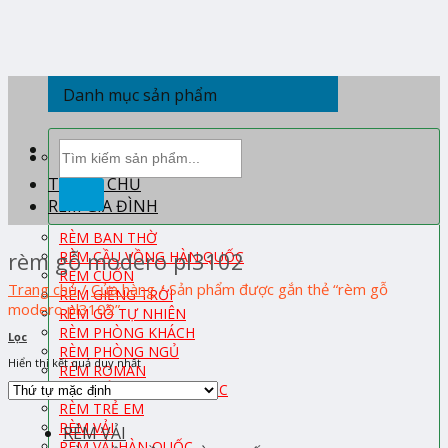
Skip
to
content
Danh mục sản phẩm
Tìm
kiếm:
TRANG CHỦ
RÈM GIA ĐÌNH
RÈM BAN THỜ
rèm gỗ modero pl3102
RÈM CẦU VỒNG HÀN QUỐC
RÈM CUỐN
Trang chủ
/
Cửa hàng
/
Sản phẩm được gắn thẻ “rèm gỗ
RÈM GIẾNG TRỜI
modero pl3102”
RÈM GỖ TỰ NHIÊN
RÈM PHÒNG KHÁCH
Lọc
RÈM PHÒNG NGỦ
Hiển thị kết quả duy nhất
RÈM ROMAN
RÈM TỔ ONG HÀN QUỐC
RÈM TRẺ EM
RÈM VẢI
RÈM VẢI
RÈM VẢI HÀN QUỐC