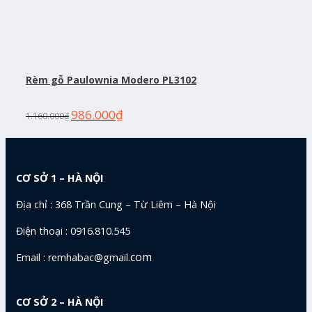
Rèm gỗ Paulownia Modero PL3102
986.000
₫
1.160.000
₫
CƠ SỞ 1 – HÀ NỘI
Địa chỉ : 368 Trần Cung – Từ Liêm – Hà Nội
Điện thoại : 0916.810.545
com
Email : remhabac@gmail.
CƠ SỞ 2 – HÀ NỘI