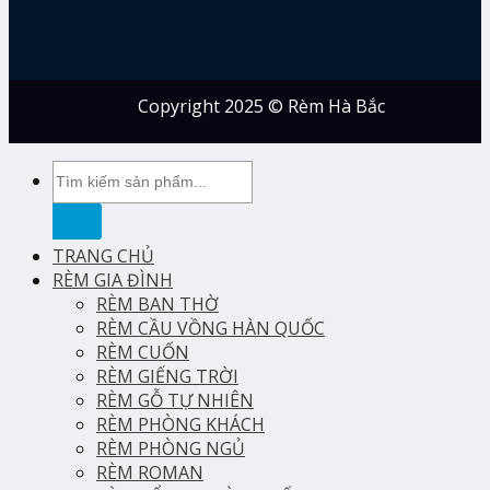
Copyright 2025 © Rèm Hà Bắc
Tìm
kiếm:
TRANG CHỦ
RÈM GIA ĐÌNH
RÈM BAN THỜ
RÈM CẦU VỒNG HÀN QUỐC
RÈM CUỐN
RÈM GIẾNG TRỜI
RÈM GỖ TỰ NHIÊN
RÈM PHÒNG KHÁCH
RÈM PHÒNG NGỦ
RÈM ROMAN