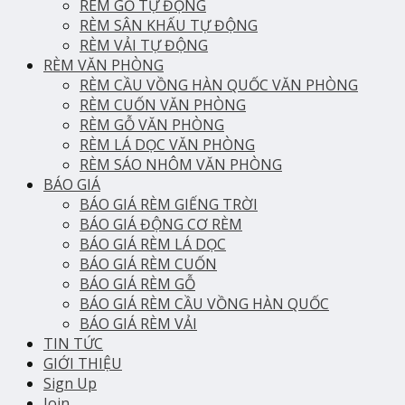
RÈM GỖ TỰ ĐỘNG
RÈM SÂN KHẤU TỰ ĐỘNG
RÈM VẢI TỰ ĐỘNG
RÈM VĂN PHÒNG
RÈM CẦU VỒNG HÀN QUỐC VĂN PHÒNG
RÈM CUỐN VĂN PHÒNG
RÈM GỖ VĂN PHÒNG
RÈM LÁ DỌC VĂN PHÒNG
RÈM SÁO NHÔM VĂN PHÒNG
BÁO GIÁ
BÁO GIÁ RÈM GIẾNG TRỜI
BÁO GIÁ ĐỘNG CƠ RÈM
BÁO GIÁ RÈM LÁ DỌC
BÁO GIÁ RÈM CUỐN
BÁO GIÁ RÈM GỖ
BÁO GIÁ RÈM CẦU VỒNG HÀN QUỐC
BÁO GIÁ RÈM VẢI
TIN TỨC
GIỚI THIỆU
Sign Up
Join