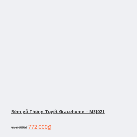
Rèm gỗ Thông Tuyết Gracehome – MSJ021
772.000
₫
858.000
₫