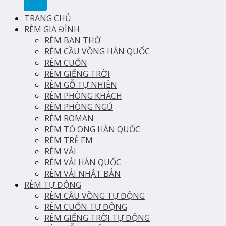
TRANG CHỦ
RÈM GIA ĐÌNH
RÈM BAN THỜ
RÈM CẦU VỒNG HÀN QUỐC
RÈM CUỐN
RÈM GIẾNG TRỜI
RÈM GỖ TỰ NHIÊN
RÈM PHÒNG KHÁCH
RÈM PHÒNG NGỦ
RÈM ROMAN
RÈM TỔ ONG HÀN QUỐC
RÈM TRẺ EM
RÈM VẢI
RÈM VẢI HÀN QUỐC
RÈM VẢI NHẬT BẢN
RÈM TỰ ĐỘNG
RÈM CẦU VỒNG TỰ ĐỘNG
RÈM CUỐN TỰ ĐỘNG
RÈM GIẾNG TRỜI TỰ ĐỘNG