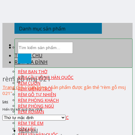
Skip
to
content
Danh mục sản phẩm
Tìm
kiếm:
TRANG CHỦ
RÈM GIA ĐÌNH
RÈM BAN THỜ
rèm gỗ msj 021
RÈM CẦU VỒNG HÀN QUỐC
RÈM CUỐN
Trang chủ
/
Cửa hàng
/
Sản phẩm được gắn thẻ “rèm gỗ msj
RÈM GIẾNG TRỜI
021”
RÈM GỖ TỰ NHIÊN
RÈM PHÒNG KHÁCH
Lọc
RÈM PHÒNG NGỦ
Hiển thị kết quả duy nhất
RÈM ROMAN
RÈM TỔ ONG HÀN QUỐC
RÈM TRẺ EM
RÈM VẢI
RÈM VẢI
RÈM VẢI HÀN QUỐC