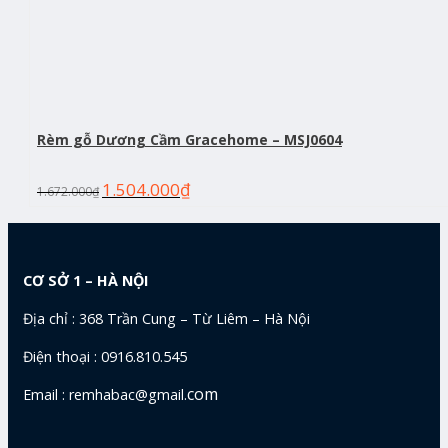
Rèm gỗ Dương Cầm Gracehome – MSJ0604
1.504.000
₫
1.672.000
₫
CƠ SỞ 1 – HÀ NỘI
Địa chỉ : 368 Trần Cung – Từ Liêm – Hà Nội
Điện thoại : 0916.810.545
com
Email : remhabac@gmail.