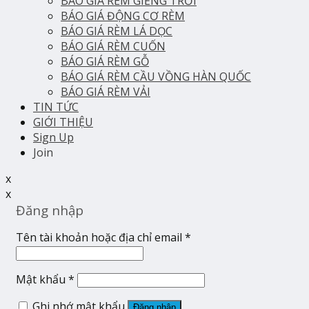
BÁO GIÁ RÈM GIẾNG TRỜI
BÁO GIÁ ĐỘNG CƠ RÈM
BÁO GIÁ RÈM LÁ DỌC
BÁO GIÁ RÈM CUỐN
BÁO GIÁ RÈM GỖ
BÁO GIÁ RÈM CẦU VỒNG HÀN QUỐC
BÁO GIÁ RÈM VẢI
TIN TỨC
GIỚI THIỆU
Sign Up
Join
x
x
Đăng nhập
Tên tài khoản hoặc địa chỉ email
*
Mật khẩu
*
Ghi nhớ mật khẩu
Đăng nhập