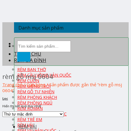
Skip
to
content
Danh mục sản phẩm
Tìm
kiếm:
TRANG CHỦ
RÈM GIA ĐÌNH
RÈM BAN THỜ
rèm gỗ msj 0604
RÈM CẦU VỒNG HÀN QUỐC
RÈM CUỐN
Trang chủ
/
Cửa hàng
/
Sản phẩm được gắn thẻ “rèm gỗ msj
RÈM GIẾNG TRỜI
0604”
RÈM GỖ TỰ NHIÊN
RÈM PHÒNG KHÁCH
Lọc
RÈM PHÒNG NGỦ
Hiển thị kết quả duy nhất
RÈM ROMAN
RÈM TỔ ONG HÀN QUỐC
RÈM TRẺ EM
RÈM VẢI
RÈM VẢI
RÈM VẢI HÀN QUỐC