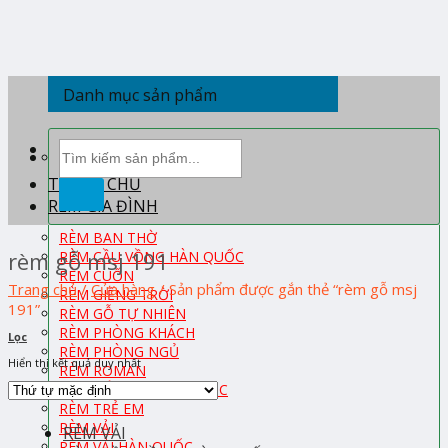
Skip
to
content
Danh mục sản phẩm
Tìm
kiếm:
TRANG CHỦ
RÈM GIA ĐÌNH
RÈM BAN THỜ
rèm gỗ msj 191
RÈM CẦU VỒNG HÀN QUỐC
RÈM CUỐN
Trang chủ
/
Cửa hàng
/
Sản phẩm được gắn thẻ “rèm gỗ msj
RÈM GIẾNG TRỜI
191”
RÈM GỖ TỰ NHIÊN
RÈM PHÒNG KHÁCH
Lọc
RÈM PHÒNG NGỦ
Hiển thị kết quả duy nhất
RÈM ROMAN
RÈM TỔ ONG HÀN QUỐC
RÈM TRẺ EM
RÈM VẢI
RÈM VẢI
RÈM VẢI HÀN QUỐC