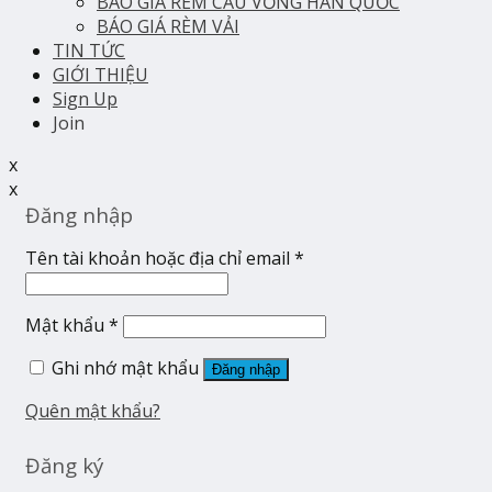
BÁO GIÁ RÈM CẦU VỒNG HÀN QUỐC
BÁO GIÁ RÈM VẢI
TIN TỨC
GIỚI THIỆU
Sign Up
Join
x
x
Đăng nhập
Tên tài khoản hoặc địa chỉ email
*
Mật khẩu
*
Ghi nhớ mật khẩu
Đăng nhập
Quên mật khẩu?
Đăng ký