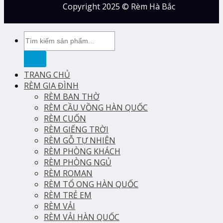
Copyright 2025 © Rèm Hà Bắc
Tìm
kiếm:
TRANG CHỦ
RÈM GIA ĐÌNH
RÈM BAN THỜ
RÈM CẦU VỒNG HÀN QUỐC
RÈM CUỐN
RÈM GIẾNG TRỜI
RÈM GỖ TỰ NHIÊN
RÈM PHÒNG KHÁCH
RÈM PHÒNG NGỦ
RÈM ROMAN
RÈM TỔ ONG HÀN QUỐC
RÈM TRẺ EM
RÈM VẢI
RÈM VẢI HÀN QUỐC