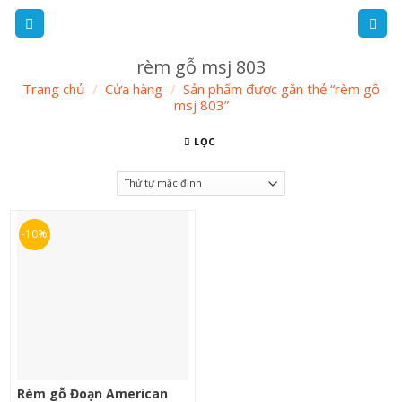
Skip
to
content
rèm gỗ msj 803
Trang chủ
/
Cửa hàng
/
Sản phẩm được gắn thẻ “rèm gỗ
msj 803”
LỌC
-10%
Rèm gỗ Đoạn American