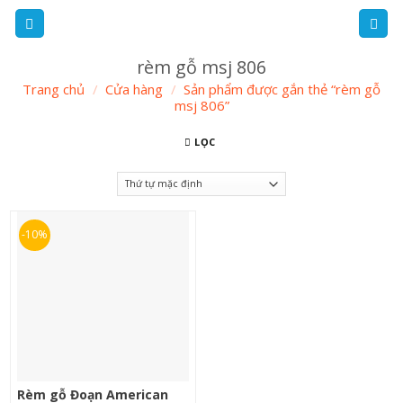
Skip
to
content
rèm gỗ msj 806
Trang chủ
/
Cửa hàng
/
Sản phẩm được gắn thẻ “rèm gỗ
msj 806”
LỌC
-10%
Rèm gỗ Đoạn American