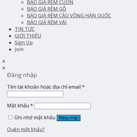
BÁO GIÁ RÈM CUỐN
BÁO GIÁ RÈM GỖ
BÁO GIÁ RÈM CẦU VỒNG HÀN QUỐC
BÁO GIÁ RÈM VẢI
TIN TỨC
GIỚI THIỆU
Sign Up
Join
x
x
Đăng nhập
Tên tài khoản hoặc địa chỉ email
*
Mật khẩu
*
Ghi nhớ mật khẩu
Đăng nhập
Quên mật khẩu?