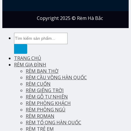
Copyright 2025 © Rèm Hà Bắc
Tìm
kiếm:
TRANG CHỦ
RÈM GIA ĐÌNH
RÈM BAN THỜ
RÈM CẦU VỒNG HÀN QUỐC
RÈM CUỐN
RÈM GIẾNG TRỜI
RÈM GỖ TỰ NHIÊN
RÈM PHÒNG KHÁCH
RÈM PHÒNG NGỦ
RÈM ROMAN
RÈM TỔ ONG HÀN QUỐC
RÈM TRẺ EM