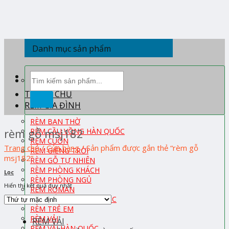
Skip
to
content
Danh mục sản phẩm
Tìm
kiếm:
TRANG CHỦ
RÈM GIA ĐÌNH
RÈM BAN THỜ
rèm gỗ msj182
RÈM CẦU VỒNG HÀN QUỐC
RÈM CUỐN
Trang chủ
/
Cửa hàng
/
Sản phẩm được gắn thẻ “rèm gỗ
RÈM GIẾNG TRỜI
msj182”
RÈM GỖ TỰ NHIÊN
RÈM PHÒNG KHÁCH
Lọc
RÈM PHÒNG NGỦ
Hiển thị kết quả duy nhất
RÈM ROMAN
RÈM TỔ ONG HÀN QUỐC
RÈM TRẺ EM
RÈM VẢI
RÈM VẢI
RÈM VẢI HÀN QUỐC