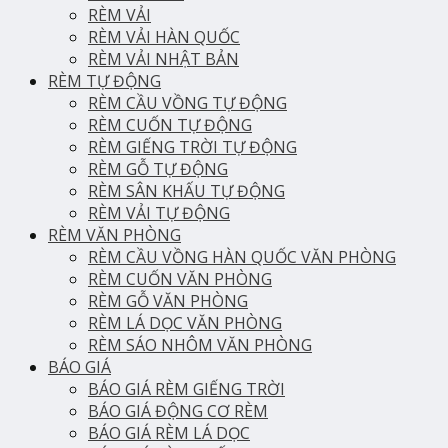
RÈM VẢI
RÈM VẢI HÀN QUỐC
RÈM VẢI NHẬT BẢN
RÈM TỰ ĐỘNG
RÈM CẦU VỒNG TỰ ĐỘNG
RÈM CUỐN TỰ ĐỘNG
RÈM GIẾNG TRỜI TỰ ĐỘNG
RÈM GỖ TỰ ĐỘNG
RÈM SÂN KHẤU TỰ ĐỘNG
RÈM VẢI TỰ ĐỘNG
RÈM VĂN PHÒNG
RÈM CẦU VỒNG HÀN QUỐC VĂN PHÒNG
RÈM CUỐN VĂN PHÒNG
RÈM GỖ VĂN PHÒNG
RÈM LÁ DỌC VĂN PHÒNG
RÈM SÁO NHÔM VĂN PHÒNG
BÁO GIÁ
BÁO GIÁ RÈM GIẾNG TRỜI
BÁO GIÁ ĐỘNG CƠ RÈM
BÁO GIÁ RÈM LÁ DỌC