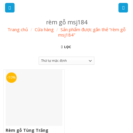
Skip
to
content
rèm gỗ msj184
Trang chủ
/
Cửa hàng
/
Sản phẩm được gắn thẻ “rèm gỗ
msj184”
LỌC
-10%
Rèm gỗ Tùng Trắng