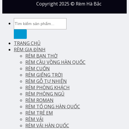
Copyright 2025 © Rèm Hà Bắc
Tìm
kiếm:
TRANG CHỦ
RÈM GIA ĐÌNH
RÈM BAN THỜ
RÈM CẦU VỒNG HÀN QUỐC
RÈM CUỐN
RÈM GIẾNG TRỜI
RÈM GỖ TỰ NHIÊN
RÈM PHÒNG KHÁCH
RÈM PHÒNG NGỦ
RÈM ROMAN
RÈM TỔ ONG HÀN QUỐC
RÈM TRẺ EM
RÈM VẢI
RÈM VẢI HÀN QUỐC