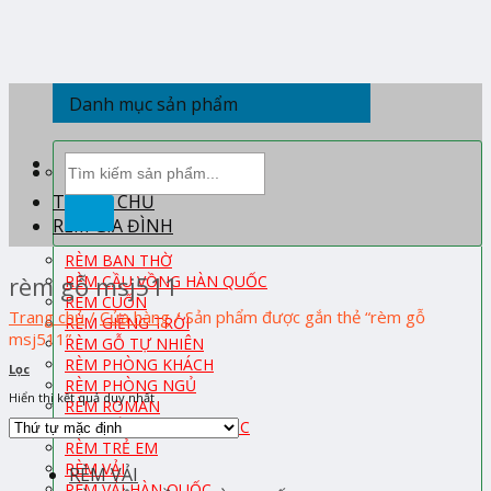
Skip
to
content
Danh mục sản phẩm
Tìm
kiếm:
TRANG CHỦ
RÈM GIA ĐÌNH
RÈM BAN THỜ
rèm gỗ msj511
RÈM CẦU VỒNG HÀN QUỐC
RÈM CUỐN
Trang chủ
/
Cửa hàng
/
Sản phẩm được gắn thẻ “rèm gỗ
RÈM GIẾNG TRỜI
msj511”
RÈM GỖ TỰ NHIÊN
RÈM PHÒNG KHÁCH
Lọc
RÈM PHÒNG NGỦ
Hiển thị kết quả duy nhất
RÈM ROMAN
RÈM TỔ ONG HÀN QUỐC
RÈM TRẺ EM
RÈM VẢI
RÈM VẢI
RÈM VẢI HÀN QUỐC