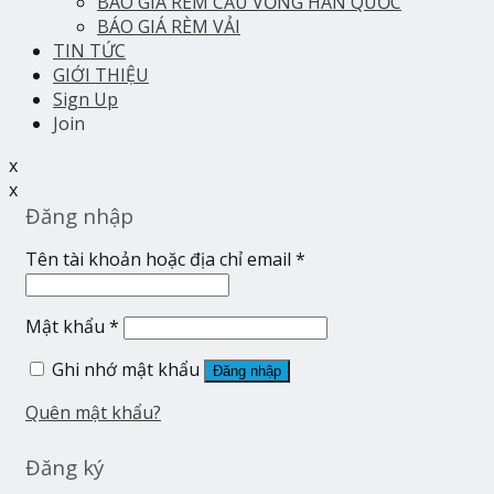
BÁO GIÁ RÈM CẦU VỒNG HÀN QUỐC
BÁO GIÁ RÈM VẢI
TIN TỨC
GIỚI THIỆU
Sign Up
Join
x
x
Đăng nhập
Tên tài khoản hoặc địa chỉ email
*
Mật khẩu
*
Ghi nhớ mật khẩu
Đăng nhập
Quên mật khẩu?
Đăng ký