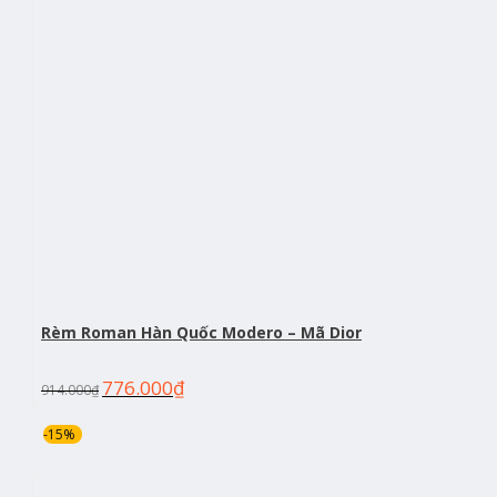
Rèm Roman Hàn Quốc Modero – Mã Dior
776.000
₫
914.000
₫
-15%