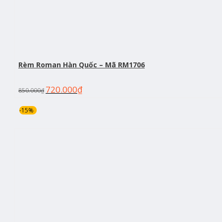
Rèm Roman Hàn Quốc – Mã RM1706
720.000
₫
850.000
₫
-15%