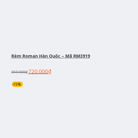
Rèm Roman Hàn Quốc – Mã RM3919
720.000
₫
850.000
₫
-15%