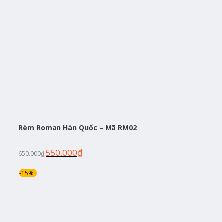
Rèm Roman Hàn Quốc – Mã RM02
550.000
₫
650.000
₫
-15%