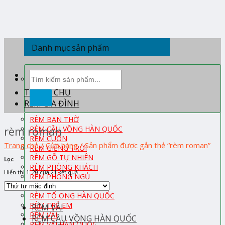
Skip
to
content
Danh mục sản phẩm
Tìm
kiếm:
TRANG CHỦ
RÈM GIA ĐÌNH
RÈM BAN THỜ
rèm roman
RÈM CẦU VỒNG HÀN QUỐC
RÈM CUỐN
Trang chủ
/
Cửa hàng
/
Sản phẩm được gắn thẻ “rèm roman”
RÈM GIẾNG TRỜI
RÈM GỖ TỰ NHIÊN
Lọc
RÈM PHÒNG KHÁCH
Hiển thị 1–20 của 21 kết quả
RÈM PHÒNG NGỦ
RÈM ROMAN
RÈM TỔ ONG HÀN QUỐC
RÈM TRẺ EM
RÈM VẢI
RÈM VẢI
RÈM CẦU VỒNG HÀN QUỐC
RÈM VẢI HÀN QUỐC