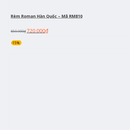
Rèm Roman Hàn Quốc – Mã RM810
720.000
₫
850.000
₫
-15%