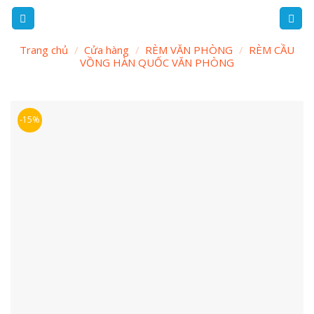
Skip
to
content
Trang chủ
/
Cửa hàng
/
RÈM VĂN PHÒNG
/
RÈM CẦU
VỒNG HÀN QUỐC VĂN PHÒNG
-15%