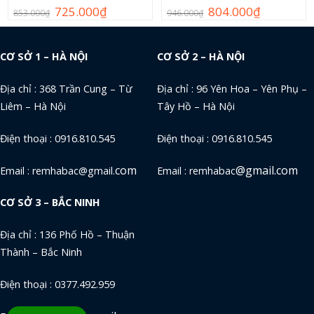
725.000
₫
804.000
₫
853.000
₫
946.000
₫
CƠ SỞ 1 – HÀ NỘI
CƠ SỞ 2 – HÀ NỘI
Địa chỉ : 368 Trần Cung – Từ
Địa chỉ : 96 Yên Hoa – Yên Phụ –
Liêm – Hà Nội
Tây Hồ – Hà Nội
Điện thoại : 0916.810.545
Điện thoại : 0916.810.545
com
@gmail.com
Email : remhabac@gmail.
Email : remhabac
CƠ SỞ 3 – BẮC NINH
Địa chỉ : 136 Phố Hồ – Thuận
Thành – Bắc Ninh
Điện thoại : 0377.492.959