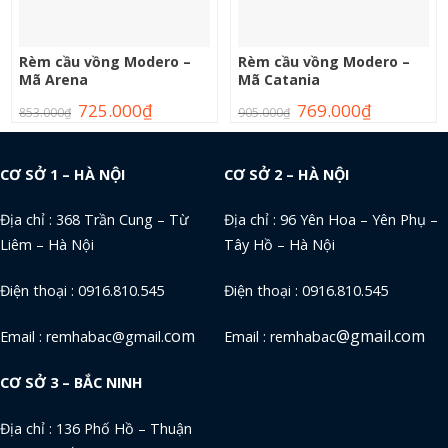
Rèm cầu vồng Modero –
Rèm cầu vồng Modero –
Mã Arena
Mã Catania
725.000
₫
769.000
₫
853.000
₫
905.000
₫
CƠ SỞ 1 – HÀ NỘI
CƠ SỞ 2 – HÀ NỘI
Địa chỉ : 368 Trần Cung – Từ
Địa chỉ : 96 Yên Hoa – Yên Phụ –
Liêm – Hà Nội
Tây Hồ – Hà Nội
Điện thoại : 0916.810.545
Điện thoại : 0916.810.545
com
@gmail.com
Email : remhabac@gmail.
Email : remhabac
CƠ SỞ 3 – BẮC NINH
Địa chỉ : 136 Phố Hồ – Thuận