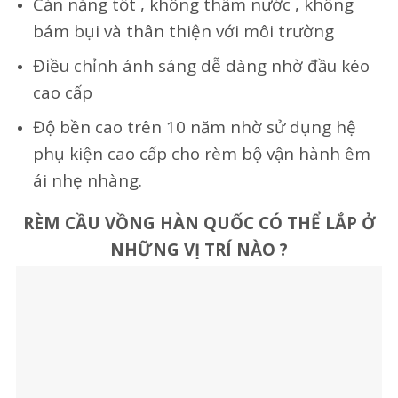
Cản nắng tốt , không thấm nước , không
bám bụi và thân thiện với môi trường
Điều chỉnh ánh sáng dễ dàng nhờ đầu kéo
cao cấp
Độ bền cao trên 10 năm nhờ sử dụng hệ
phụ kiện cao cấp cho rèm bộ vận hành êm
ái nhẹ nhàng.
RÈM CẦU VỒNG HÀN QUỐC CÓ THỂ LẮP Ở
NHỮNG VỊ TRÍ NÀO ?