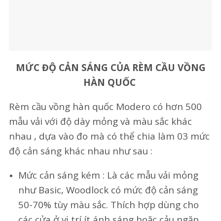
MỨC ĐỘ CẢN SÁNG CỦA RÈM CẦU VỒNG
HÀN QUỐC
Rèm cầu vồng hàn quốc Modero có hơn 500
mẫu vải với độ dày mỏng và màu sắc khác
nhau , dựa vào đo mà có thể chia làm 03 mức
độ cản sáng khác nhau như sau :
Mức cản sáng kém : Là các mẫu vải mỏng
như Basic, Woodlock có mức độ cản sáng
50-70% tùy màu sắc. Thích hợp dùng cho
các cửa ở vị trí ít ánh sáng hoặc cảu ngăn