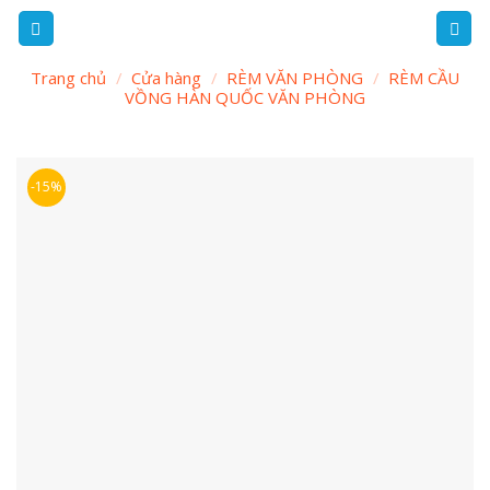
Skip
to
content
Trang chủ
/
Cửa hàng
/
RÈM VĂN PHÒNG
/
RÈM CẦU
VỒNG HÀN QUỐC VĂN PHÒNG
-15%