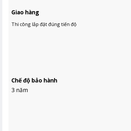
BÁO GIÁ RÈM GỖ
BÁO GIÁ RÈM CẦU VỒNG HÀN QUỐC
Giao hàng
BÁO GIÁ RÈM VẢI
TIN TỨC
Thi công lắp đặt đúng tiến độ
GIỚI THIỆU
Tìm
kiếm:
Chế độ bảo hành
3 năm