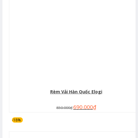
Rèm Vải Hàn Quốc Elogi
690.000
₫
850.000
₫
-18%