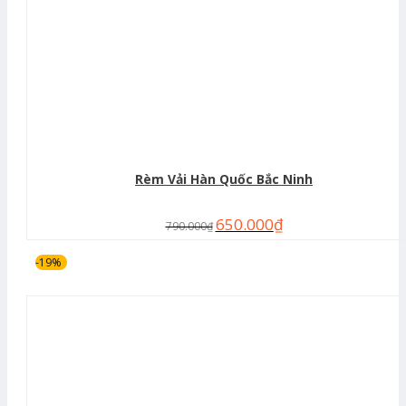
Rèm Vải Hàn Quốc Bắc Ninh
650.000
₫
790.000
₫
-19%