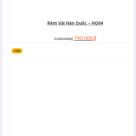
Rèm Vải Hàn Quốc – HQ04
790.000
₫
1.000.000
₫
-18%