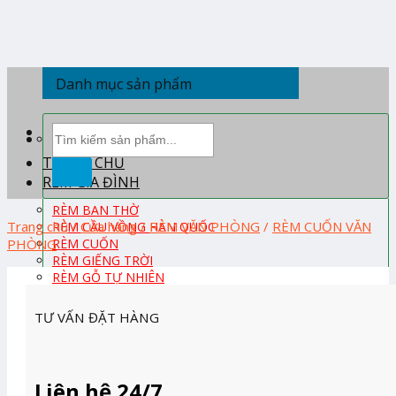
Skip
to
content
Danh mục sản phẩm
Tìm
kiếm:
TRANG CHỦ
RÈM GIA ĐÌNH
RÈM BAN THỜ
Trang chủ
/
Cửa hàng
/
RÈM VĂN PHÒNG
/
RÈM CUỐN VĂN
RÈM CẦU VỒNG HÀN QUỐC
PHÒNG
RÈM CUỐN
RÈM GIẾNG TRỜI
RÈM GỖ TỰ NHIÊN
RÈM PHÒNG KHÁCH
RÈM PHÒNG NGỦ
TƯ VẤN ĐẶT HÀNG
RÈM ROMAN
RÈM TỔ ONG HÀN QUỐC
RÈM TRẺ EM
RÈM VẢI
Liên hệ 24/7
RÈM VẢI HÀN QUỐC