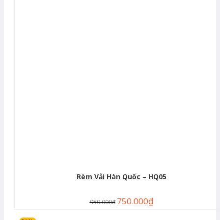
Rèm Vải Hàn Quốc – HQ05
750.000
₫
950.000
₫