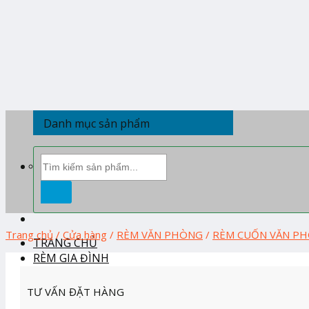
Skip
to
content
Danh mục sản phẩm
Tìm
kiếm:
Trang chủ
/
Cửa hàng
/
RÈM VĂN PHÒNG
/
RÈM CUỐN VĂN P
TRANG CHỦ
RÈM GIA ĐÌNH
RÈM BAN THỜ
TƯ VẤN ĐẶT HÀNG
RÈM CẦU VỒNG HÀN QUỐC
RÈM CUỐN