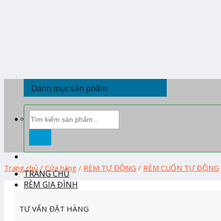
Skip
to
content
Danh mục sản phẩm
Tìm
kiếm:
Trang chủ
/
Cửa hàng
/
RÈM TỰ ĐỘNG
/
RÈM CUỐN TỰ ĐỘNG
TRANG CHỦ
RÈM GIA ĐÌNH
RÈM BAN THỜ
TƯ VẤN ĐẶT HÀNG
RÈM CẦU VỒNG HÀN QUỐC
RÈM CUỐN