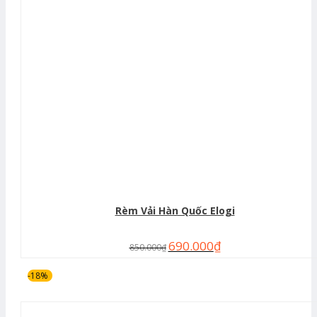
Rèm Vải Hàn Quốc Elogi
690.000
₫
850.000
₫
-18%