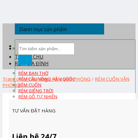
Skip
to
content
Danh mục sản phẩm
Tìm
kiếm:
TRANG CHỦ
RÈM GIA ĐÌNH
RÈM BAN THỜ
Trang chủ
/
Cửa hàng
/
RÈM VĂN PHÒNG
/
RÈM CUỐN VĂN
RÈM CẦU VỒNG HÀN QUỐC
PHÒNG
RÈM CUỐN
RÈM GIẾNG TRỜI
RÈM GỖ TỰ NHIÊN
RÈM PHÒNG KHÁCH
RÈM PHÒNG NGỦ
TƯ VẤN ĐẶT HÀNG
RÈM ROMAN
RÈM TỔ ONG HÀN QUỐC
RÈM TRẺ EM
RÈM VẢI
Liên hệ 24/7
RÈM VẢI HÀN QUỐC