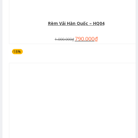
Rèm Vải Hàn Quốc – HQ04
790.000
₫
1.000.000
₫
-18%