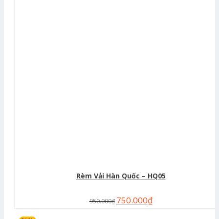
Rèm Vải Hàn Quốc – HQ05
750.000
₫
950.000
₫