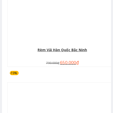
Rèm Vải Hàn Quốc Bắc Ninh
650.000
₫
790.000
₫
-19%