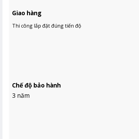
BÁO GIÁ RÈM GỖ
BÁO GIÁ RÈM CẦU VỒNG HÀN QUỐC
Giao hàng
BÁO GIÁ RÈM VẢI
TIN TỨC
Thi công lắp đặt đúng tiến độ
GIỚI THIỆU
Tìm
kiếm:
Chế độ bảo hành
3 năm