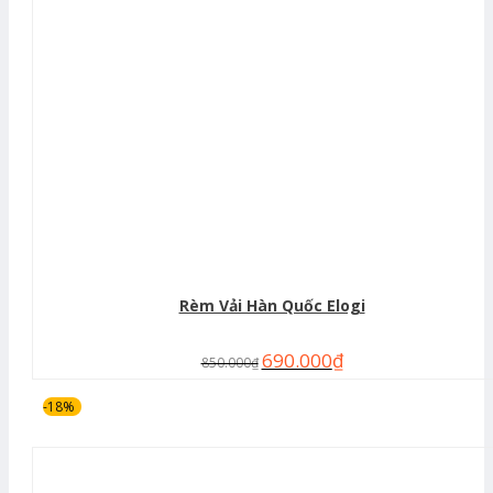
Rèm Vải Hàn Quốc Elogi
690.000
₫
850.000
₫
-18%