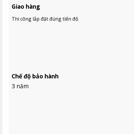
BÁO GIÁ RÈM GỖ
Giao hàng
BÁO GIÁ RÈM CẦU VỒNG HÀN QUỐC
BÁO GIÁ RÈM VẢI
Thi công lắp đặt đúng tiến độ
TIN TỨC
GIỚI THIỆU
Tìm
kiếm:
Chế độ bảo hành
3 năm