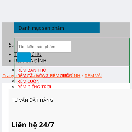
Skip
to
content
Danh mục sản phẩm
Tìm
kiếm:
TRANG CHỦ
RÈM GIA ĐÌNH
RÈM BAN THỜ
Trang chủ
/
Cửa hàng
/
RÈM GIA ĐÌNH
/
RÈM VẢI
RÈM CẦU VỒNG HÀN QUỐC
RÈM CUỐN
RÈM GIẾNG TRỜI
RÈM GỖ TỰ NHIÊN
RÈM PHÒNG KHÁCH
TƯ VẤN ĐẶT HÀNG
RÈM PHÒNG NGỦ
RÈM ROMAN
RÈM TỔ ONG HÀN QUỐC
RÈM TRẺ EM
Liên hệ 24/7
RÈM VẢI
RÈM VẢI HÀN QUỐC