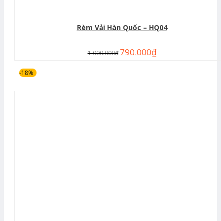
Rèm Vải Hàn Quốc – HQ04
790.000
₫
1.000.000
₫
-18%