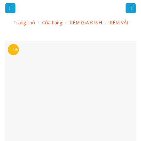
Skip
to
content
Trang chủ
/
Cửa hàng
/
RÈM GIA ĐÌNH
/
RÈM VẢI
-14%