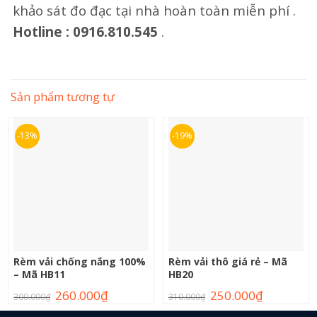
khảo sát đo đạc tại nhà hoàn toàn miễn phí .
Hotline : 0916.810.545
.
Sản phẩm tương tự
-13%
-19%
Rèm vải chống nắng 100%
Rèm vải thô giá rẻ – Mã
– Mã HB11
HB20
260.000
₫
250.000
₫
300.000
₫
310.000
₫