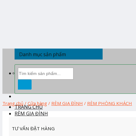
Skip
to
content
Danh mục sản phẩm
Tìm
kiếm:
Trang chủ
/
Cửa hàng
/
RÈM GIA ĐÌNH
/
RÈM PHÒNG KHÁCH
TRANG CHỦ
RÈM GIA ĐÌNH
RÈM BAN THỜ
TƯ VẤN ĐẶT HÀNG
RÈM CẦU VỒNG HÀN QUỐC
RÈM CUỐN