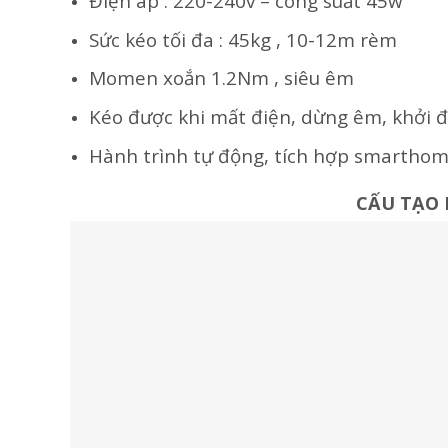
Điện áp : 220-240v – công suất 45w
Sức kéo tối đa : 45kg , 10-12m rèm
Momen xoắn 1.2Nm , siêu êm
Kéo được khi mất điện, dừng êm, khởi
Hành trình tự động, tích hợp smartho
CẤU TẠO 