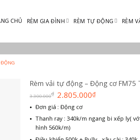
ANG CHỦ
RÈM GIA ĐÌNH
RÈM TỰ ĐỘNG
RÈM V
Ự ĐỘNG
Rèm vải tự động – Động cơ FM75
2.805.000
₫
₫
3.300.000
Đơn giá : Động cơ
Thanh ray : 340k/m ngang bi xếp ly( với
hình 560k/m)
Điều khiển 500k + Pully , xâu cài : 340k