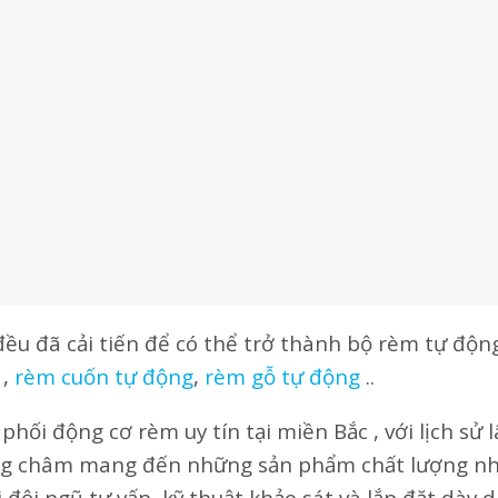
ều đã cải tiến để có thể trở thành bộ rèm tự động
,
rèm cuốn tự động
,
rèm gỗ tự động
..
hối động cơ rèm uy tín tại miền Bắc , với lịch sử l
ng châm mang đến những sản phẩm chất lượng nhấ
 đội ngũ tư vấn, kỹ thuật khảo sát và lắp đặt dày 