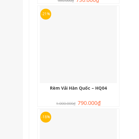
950.000
₫
-21%
Rèm Vải Hàn Quốc – HQ04
790.000
₫
1.000.000
₫
-18%