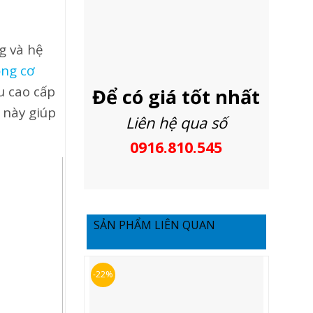
g và hệ
ng cơ
u cao cấp
Để có giá tốt nhất
 này giúp
Liên hệ qua số
0916.810.545
SẢN PHẨM LIÊN QUAN
-22%