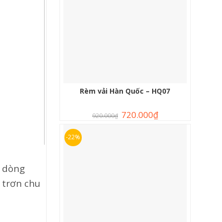
Rèm vải Hàn Quốc – HQ07
720.000
₫
920.000
₫
-22%
c dòng
 trơn chu