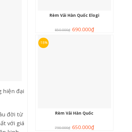
Rèm Vải Hàn Quốc Elogi
690.000
₫
850.000
₫
-18%
 hiện đại
Rèm Vải Hàn Quốc
âu đời từ
t với giá
650.000
₫
790.000
₫
dặn kinh