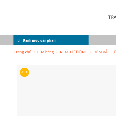
Skip
to
content
TR
Danh mục sản phẩm
Trang chủ
/
Cửa hàng
/
RÈM TỰ ĐỘNG
/
RÈM VẢI T
-15%