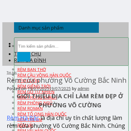
Skip
to
content
Danh mục sản phẩm
Tìm
kiếm:
TRANG CHỦ
RÈM GIA ĐÌNH
RÈM BAN THỜ
Tin tức
RÈM CẦU VỒNG HÀN QUỐC
Rèm cửa phường Võ Cường Bắc Ninh
RÈM CUỐN
RÈM GIẾNG TRỜI
Posted on
19/07/2025
19/07/2025
by
admin
RÈM GỖ TỰ NHIÊN
GIỚI THIỆU ĐỊA CHỈ LÀM RÈM ĐẸP Ở
RÈM PHÒNG KHÁCH
RÈM PHÒNG NGỦ
PHƯỜNG VÕ CƯỜNG
RÈM ROMAN
RÈM TỔ ONG HÀN QUỐC
Rèm Hà Bắc
là địa chỉ uy tín chất lượng làm
RÈM TRẺ EM
rèm cửa phường Võ Cường Bắc Ninh. Chúng
RÈM VẢI
RÈM VẢI HÀN QUỐC