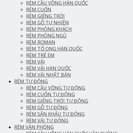
RÈM CẦU VỒNG HÀN QUỐC
RÈM CUỐN
RÈM GIẾNG TRỜI
RÈM GỖ TỰ NHIÊN
RÈM PHÒNG KHÁCH
RÈM PHÒNG NGỦ
RÈM ROMAN
RÈM TỔ ONG HÀN QUỐC
RÈM TRẺ EM
RÈM VẢI
RÈM VẢI HÀN QUỐC
RÈM VẢI NHẬT BẢN
RÈM TỰ ĐỘNG
RÈM CẦU VỒNG TỰ ĐỘNG
RÈM CUỐN TỰ ĐỘNG
RÈM GIẾNG TRỜI TỰ ĐỘNG
RÈM GỖ TỰ ĐỘNG
RÈM SÂN KHẤU TỰ ĐỘNG
RÈM VẢI TỰ ĐỘNG
RÈM VĂN PHÒNG