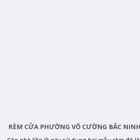
RÈM CỬA PHƯỜNG VÕ CƯỜNG BẮC NIN