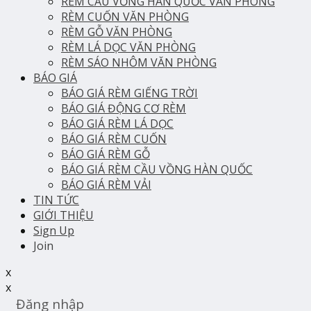
RÈM CẦU VỒNG HÀN QUỐC VĂN PHÒNG
RÈM CUỐN VĂN PHÒNG
RÈM GỖ VĂN PHÒNG
RÈM LÁ DỌC VĂN PHÒNG
RÈM SÁO NHÔM VĂN PHÒNG
BÁO GIÁ
BÁO GIÁ RÈM GIẾNG TRỜI
BÁO GIÁ ĐỘNG CƠ RÈM
BÁO GIÁ RÈM LÁ DỌC
BÁO GIÁ RÈM CUỐN
BÁO GIÁ RÈM GỖ
BÁO GIÁ RÈM CẦU VỒNG HÀN QUỐC
BÁO GIÁ RÈM VẢI
TIN TỨC
GIỚI THIỆU
Sign Up
Join
x
x
Đăng nhập