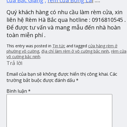
cửa Bắc Giang
,
rèm cửa Bồng La
i
….
Quý khách hàng có nhu cầu làm rèm cửa, xin
liên hệ Rèm Hà Bắc qua hotline : 0916810545 .
Để được tư vấn và mang mẫu đến nhà hoàn
toàn miễn phí .
This entry was posted in
Tin tức
and tagged
cửa hàng rèm ở
phường võ cường
,
địa chỉ làm rèm ở võ cường bắc ninh
,
rèm cửa
võ cường bắc ninh
.
Trả lời
Email của bạn sẽ không được hiển thị công khai.
Các
trường bắt buộc được đánh dấu
*
Bình luận
*