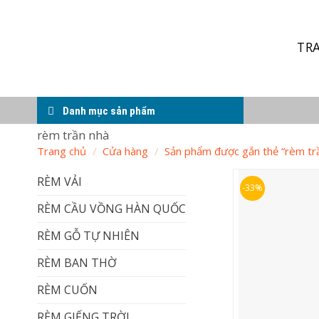
Skip
to
content
TR
Danh mục sản phẩm
rèm trần nhà
Trang chủ
/
Cửa hàng
/
Sản phẩm được gắn thẻ “rèm tr
RÈM VẢI
-33%
RÈM CẦU VỒNG HÀN QUỐC
RÈM GỖ TỰ NHIÊN
RÈM BAN THỜ
RÈM CUỐN
RÈM GIẾNG TRỜI