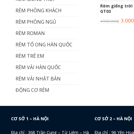
Rèm giếng trời
RÈM PHÒNG KHÁCH
GT03
3.000
4.500.000
₫
RÈM PHÒNG NGỦ
RÈM ROMAN
RÈM TỔ ONG HÀN QUỐC
RÈM TRẺ EM
RÈM VẢI HÀN QUỐC
RÈM VẢI NHẬT BẢN
ĐỘNG CƠ RÈM
CƠ SỞ 1 – HÀ NỘI
CƠ SỞ 2 – HÀ NỘI
Địa chỉ : 368 Trần Cung – Từ Liêm – Hà
Địa chỉ : 96 Yên Ho