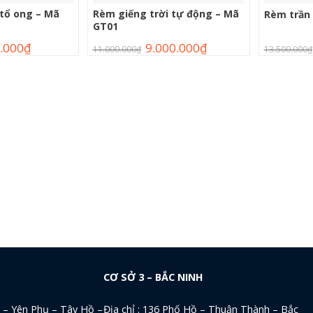
 tổ ong – Mã
Rèm giếng trời tự động – Mã
Rèm trần
GT01
.000
₫
9.000.000
₫
11.000.000
₫
13.500.000
₫
CƠ SỞ 3 – BẮC NINH
a – Yên Phụ – Tây Hồ –
Địa chỉ : 136 Phố Hồ – Thuận Thành – Bắc