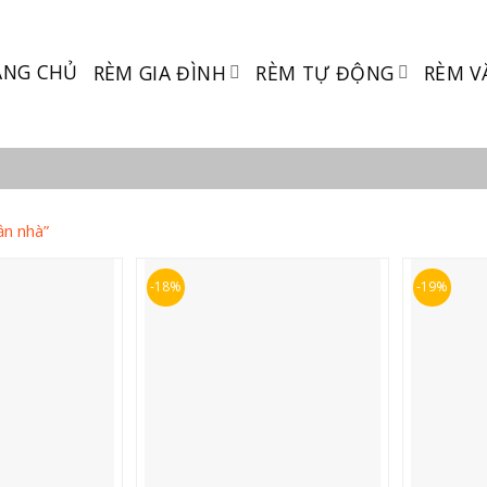
ANG CHỦ
RÈM GIA ĐÌNH
RÈM TỰ ĐỘNG
RÈM V
ần nhà”
-18%
-19%