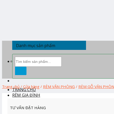
Skip
to
content
Danh mục sản phẩm
Tìm
kiếm:
Trang chủ
/
Cửa hàng
/
RÈM VĂN PHÒNG
/
RÈM GỖ VĂN PHÒ
TRANG CHỦ
RÈM GIA ĐÌNH
RÈM BAN THỜ
TƯ VẤN ĐẶT HÀNG
RÈM CẦU VỒNG HÀN QUỐC
RÈM CUỐN