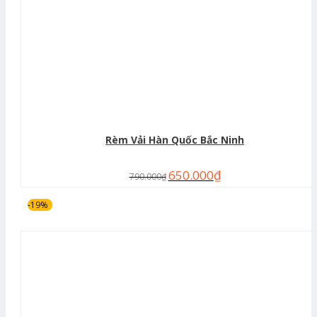
Rèm Vải Hàn Quốc Bắc Ninh
650.000
₫
790.000
₫
-19%