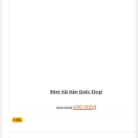
Rèm Vải Hàn Quốc Elogi
690.000
₫
850.000
₫
-18%