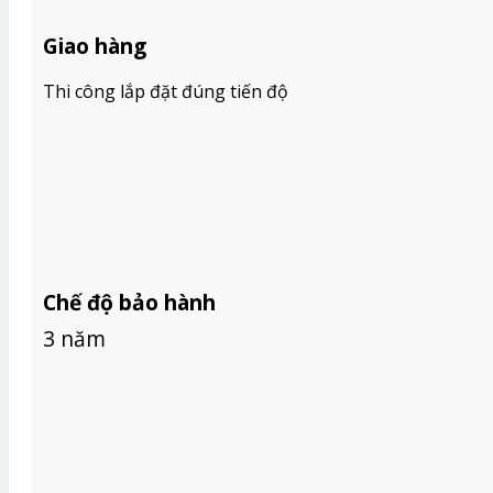
BÁO GIÁ RÈM GỖ
BÁO GIÁ RÈM CẦU VỒNG HÀN QUỐC
Giao hàng
BÁO GIÁ RÈM VẢI
TIN TỨC
Thi công lắp đặt đúng tiến độ
GIỚI THIỆU
Tìm
kiếm:
Chế độ bảo hành
3 năm