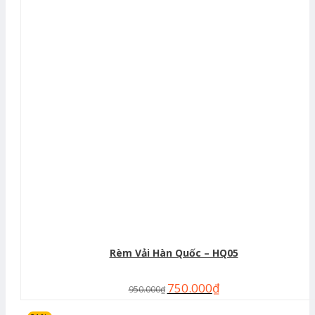
Rèm Vải Hàn Quốc – HQ05
750.000
₫
950.000
₫