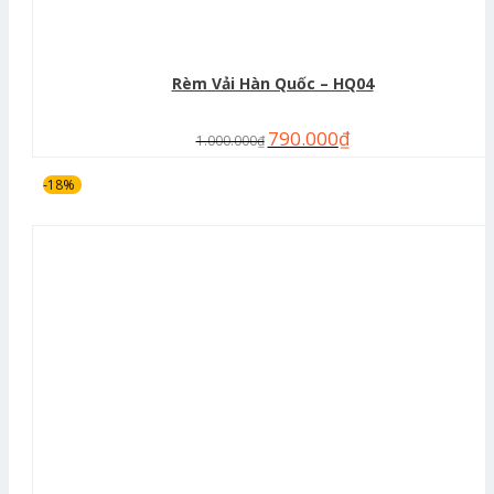
Rèm Vải Hàn Quốc – HQ04
790.000
₫
1.000.000
₫
-18%