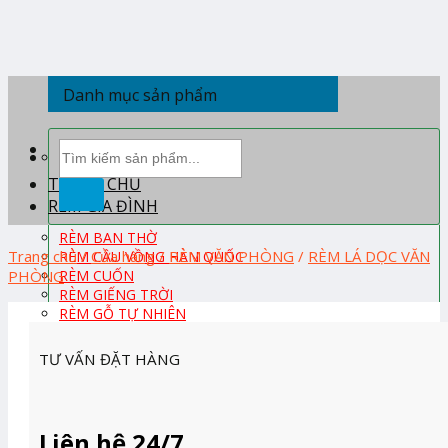
Skip
to
content
Danh mục sản phẩm
Tìm
kiếm:
TRANG CHỦ
RÈM GIA ĐÌNH
RÈM BAN THỜ
Trang chủ
/
Cửa hàng
/
RÈM VĂN PHÒNG
/
RÈM LÁ DỌC VĂN
RÈM CẦU VỒNG HÀN QUỐC
PHÒNG
RÈM CUỐN
RÈM GIẾNG TRỜI
RÈM GỖ TỰ NHIÊN
RÈM PHÒNG KHÁCH
RÈM PHÒNG NGỦ
TƯ VẤN ĐẶT HÀNG
RÈM ROMAN
RÈM TỔ ONG HÀN QUỐC
RÈM TRẺ EM
RÈM VẢI
Liên hệ 24/7
RÈM VẢI HÀN QUỐC