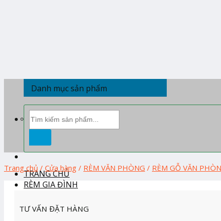
Skip
to
content
Danh mục sản phẩm
Tìm
kiếm:
Trang chủ
/
Cửa hàng
/
RÈM VĂN PHÒNG
/
RÈM GỖ VĂN PHÒ
TRANG CHỦ
RÈM GIA ĐÌNH
RÈM BAN THỜ
TƯ VẤN ĐẶT HÀNG
RÈM CẦU VỒNG HÀN QUỐC
RÈM CUỐN