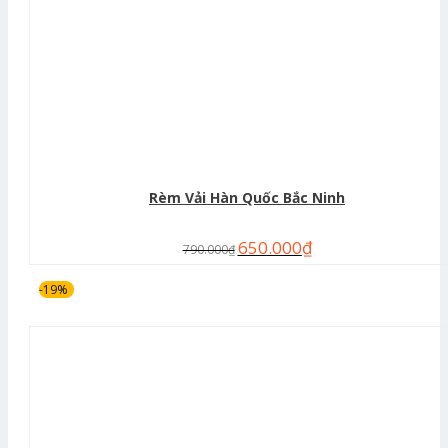
Rèm Vải Hàn Quốc Bắc Ninh
650.000
₫
790.000
₫
-19%