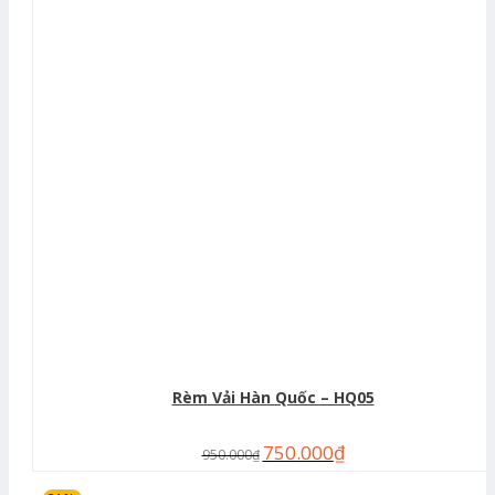
Rèm Vải Hàn Quốc – HQ05
750.000
₫
950.000
₫