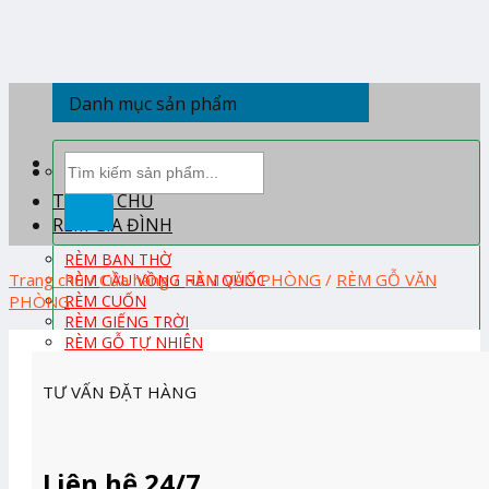
Skip
to
content
Danh mục sản phẩm
Tìm
kiếm:
TRANG CHỦ
RÈM GIA ĐÌNH
RÈM BAN THỜ
Trang chủ
/
Cửa hàng
/
RÈM VĂN PHÒNG
/
RÈM GỖ VĂN
RÈM CẦU VỒNG HÀN QUỐC
PHÒNG
RÈM CUỐN
RÈM GIẾNG TRỜI
RÈM GỖ TỰ NHIÊN
RÈM PHÒNG KHÁCH
RÈM PHÒNG NGỦ
TƯ VẤN ĐẶT HÀNG
RÈM ROMAN
RÈM TỔ ONG HÀN QUỐC
RÈM TRẺ EM
RÈM VẢI
Liên hệ 24/7
RÈM VẢI HÀN QUỐC