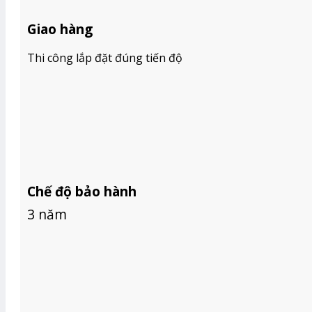
BÁO GIÁ RÈM GỖ
BÁO GIÁ RÈM CẦU VỒNG HÀN QUỐC
Giao hàng
BÁO GIÁ RÈM VẢI
TIN TỨC
Thi công lắp đặt đúng tiến độ
GIỚI THIỆU
Tìm
kiếm:
Chế độ bảo hành
3 năm