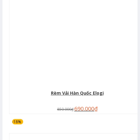
Rèm Vải Hàn Quốc Elogi
690.000
₫
850.000
₫
-18%