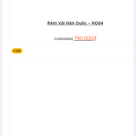
Rèm Vải Hàn Quốc – HQ04
790.000
₫
1.000.000
₫
-18%