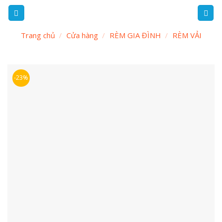
Skip
to
content
Trang chủ
/
Cửa hàng
/
RÈM GIA ĐÌNH
/
RÈM VẢI
-23%