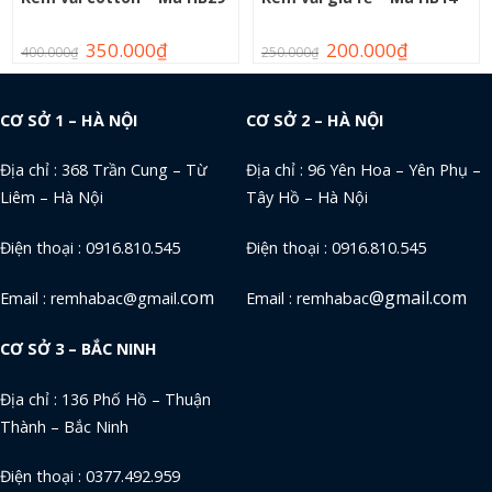
350.000
₫
200.000
₫
400.000
₫
250.000
₫
CƠ SỞ 1 – HÀ NỘI
CƠ SỞ 2 – HÀ NỘI
Địa chỉ : 368 Trần Cung – Từ
Địa chỉ : 96 Yên Hoa – Yên Phụ –
Liêm – Hà Nội
Tây Hồ – Hà Nội
Điện thoại : 0916.810.545
Điện thoại : 0916.810.545
com
@gmail.com
Email : remhabac@gmail.
Email : remhabac
CƠ SỞ 3 – BẮC NINH
Địa chỉ : 136 Phố Hồ – Thuận
Thành – Bắc Ninh
Điện thoại : 0377.492.959