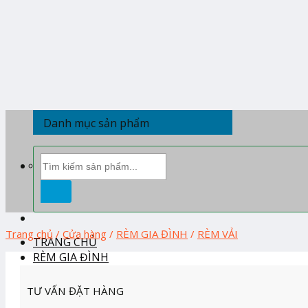
Skip
to
content
Danh mục sản phẩm
Tìm
kiếm:
Trang chủ
/
Cửa hàng
/
RÈM GIA ĐÌNH
/
RÈM VẢI
TRANG CHỦ
RÈM GIA ĐÌNH
RÈM BAN THỜ
TƯ VẤN ĐẶT HÀNG
RÈM CẦU VỒNG HÀN QUỐC
RÈM CUỐN