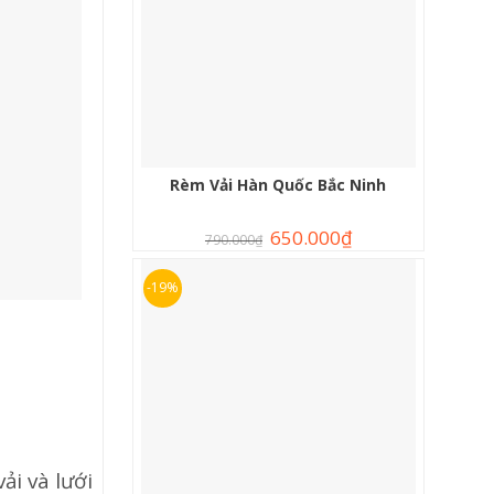
Rèm Vải Hàn Quốc Bắc Ninh
650.000
₫
790.000
₫
-19%
ải và lưới