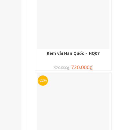
Rèm vải Hàn Quốc – HQ07
720.000
₫
920.000
₫
-22%