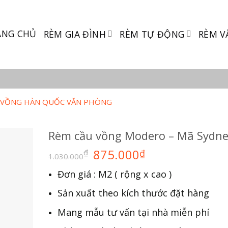
ANG CHỦ
RÈM GIA ĐÌNH
RÈM TỰ ĐỘNG
RÈM V
 VỒNG HÀN QUỐC VĂN PHÒNG
Rèm cầu vồng Modero – Mã Sydne
875.000
₫
₫
1.030.000
Đơn giá : M2 ( rộng x cao )
Sản xuất theo kích thước đặt hàng
Mang mẫu tư vấn tại nhà miễn phí