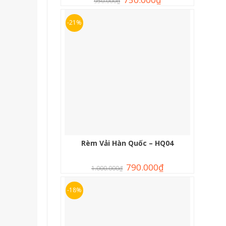
950.000
₫
-21%
Rèm Vải Hàn Quốc – HQ04
790.000
₫
1.000.000
₫
-18%