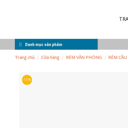
Skip
to
content
TR
Danh mục sản phẩm
Trang chủ
/
Cửa hàng
/
RÈM VĂN PHÒNG
/
RÈM CẦU
-15%